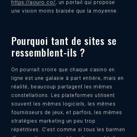
https://aouro.co/
, un portail qui propose
une vision moins biaisée que la moyenne.
Pourquoi tant de sites se
ressemblent-ils ?
On pourrait croire que chaque casino en
ligne est une galaxie à part entière, mais en
réalité, beaucoup partagent les mêmes
constellations. Les plateformes utilisent
souvent les mêmes logiciels, les mêmes
fournisseurs de jeux, et parfois, les mêmes
stratégies marketing un peu trop
répétitives. C’est comme si tous les barmen