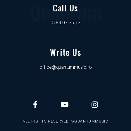
Quantum
Call Us
0784 07 35 73
Write Us
office@quantummusic.ro
ALL RIGHTS RESERVED @QUANTUMMUSIC