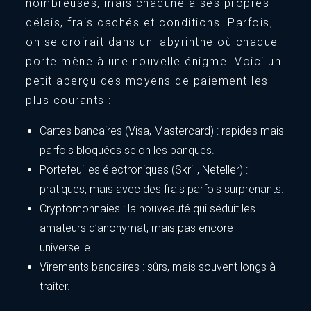
nombreuses, mais chacune a ses propres
délais, frais cachés et conditions. Parfois,
on se croirait dans un labyrinthe où chaque
porte mène à une nouvelle énigme. Voici un
petit aperçu des moyens de paiement les
plus courants :
Cartes bancaires (Visa, Mastercard) : rapides mais
parfois bloquées selon les banques.
Portefeuilles électroniques (Skrill, Neteller) :
pratiques, mais avec des frais parfois surprenants.
Cryptomonnaies : la nouveauté qui séduit les
amateurs d’anonymat, mais pas encore
universelle.
Virements bancaires : sûrs, mais souvent longs à
traiter.