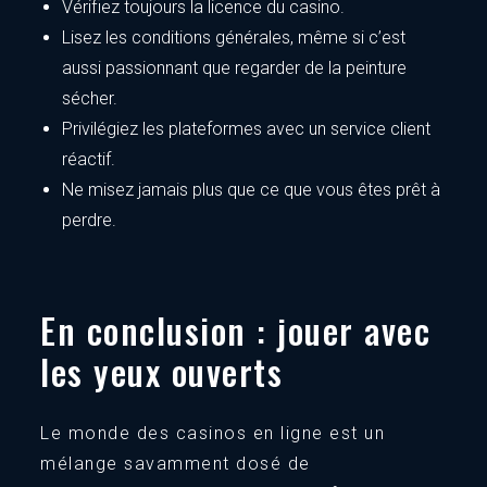
Vérifiez toujours la licence du casino.
Lisez les conditions générales, même si c’est
aussi passionnant que regarder de la peinture
sécher.
Privilégiez les plateformes avec un service client
réactif.
Ne misez jamais plus que ce que vous êtes prêt à
perdre.
En conclusion : jouer avec
les yeux ouverts
Le monde des casinos en ligne est un
mélange savamment dosé de