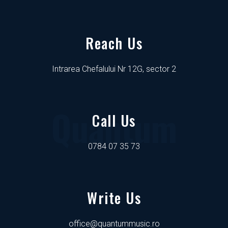
Reach Us
Intrarea Chefalului Nr 12G, sector 2
Quantum
Call Us
0784 07 35 73
Write Us
office@quantummusic.ro