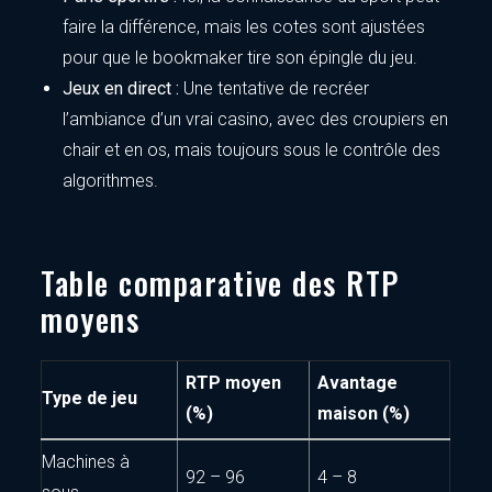
faire la différence, mais les cotes sont ajustées
pour que le bookmaker tire son épingle du jeu.
Jeux en direct :
Une tentative de recréer
l’ambiance d’un vrai casino, avec des croupiers en
chair et en os, mais toujours sous le contrôle des
algorithmes.
Table comparative des RTP
moyens
RTP moyen
Avantage
Type de jeu
(%)
maison (%)
Machines à
92 – 96
4 – 8