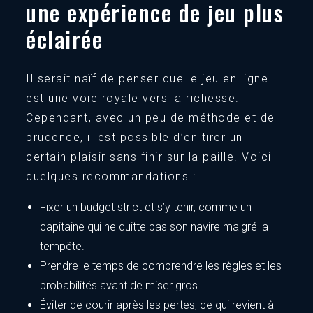
une expérience de jeu plus
éclairée
Il serait naïf de penser que le jeu en ligne
est une voie royale vers la richesse.
Cependant, avec un peu de méthode et de
prudence, il est possible d’en tirer un
certain plaisir sans finir sur la paille. Voici
quelques recommandations :
Fixer un budget strict et s’y tenir, comme un
capitaine qui ne quitte pas son navire malgré la
tempête.
Prendre le temps de comprendre les règles et les
probabilités avant de miser gros.
Éviter de courir après les pertes, ce qui revient à