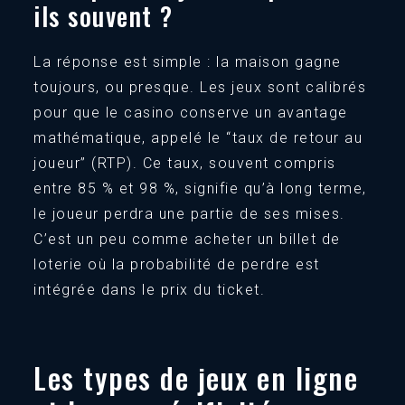
ils souvent ?
La réponse est simple : la maison gagne
toujours, ou presque. Les jeux sont calibrés
pour que le casino conserve un avantage
mathématique, appelé le “taux de retour au
joueur” (RTP). Ce taux, souvent compris
entre 85 % et 98 %, signifie qu’à long terme,
le joueur perdra une partie de ses mises.
C’est un peu comme acheter un billet de
loterie où la probabilité de perdre est
intégrée dans le prix du ticket.
Les types de jeux en ligne