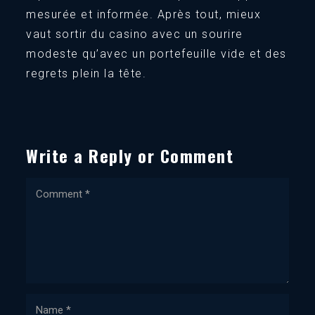
mesurée et informée. Après tout, mieux
vaut sortir du casino avec un sourire
modeste qu’avec un portefeuille vide et des
regrets plein la tête.
Write a Reply or Comment