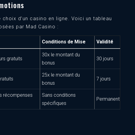
motions
 choix d’un casino en ligne. Voici un tableau
posées par Mad Casino :
Conditions de Mise
Validité
30x le montant du
rs gratuits
30 jours
bonus
25x le montant du
ratuits
7 jours
bonus
es récompenses
Sans conditions
Permanent
spécifiques