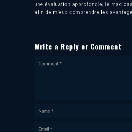
une évaluation approfondie, le
mad cas
afin de mieux comprendre les avantages
Write a Reply or Comment