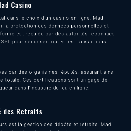
 Mad Casino
l dans le choix d’un casino en ligne. Mad
ir la protection des données personnelles et
teforme est régulée par des autorités reconnues
 SSL pour sécuriser toutes les transactions.
ées par des organismes réputés, assurant ainsi
ce totale. Ces certifications sont un gage de
ueur dans l’industrie du jeu en ligne.
 des Retraits
urs est la gestion des dépôts et retraits. Mad