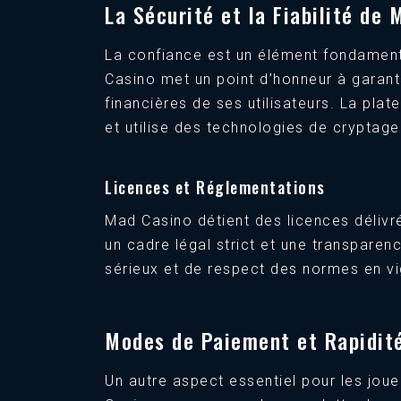
La Sécurité et la Fiabilité de
La confiance est un élément fondamenta
Casino met un point d’honneur à garant
financières de ses utilisateurs. La pla
et utilise des technologies de cryptage
Licences et Réglementations
Mad Casino détient des licences délivr
un cadre légal strict et une transparen
sérieux et de respect des normes en vig
Modes de Paiement et Rapidité
Un autre aspect essentiel pour les joue