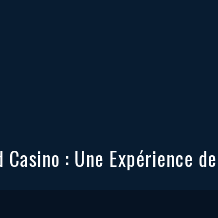
 Casino : Une Expérience de