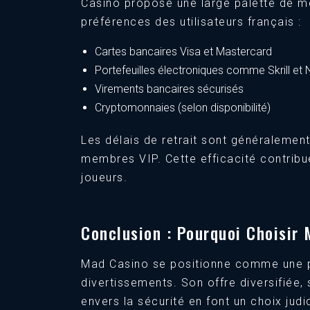
Casino propose une large palette de 
préférences des utilisateurs français :
Cartes bancaires Visa et Mastercard
Portefeuilles électroniques comme Skrill et N
Virements bancaires sécurisés
Cryptomonnaies (selon disponibilité)
Les délais de retrait sont généralement
membres VIP. Cette efficacité contribue
joueurs.
Conclusion : Pourquoi Choisir
Mad Casino se positionne comme une pl
divertissements. Son offre diversifiée
envers la sécurité en font un choix jud