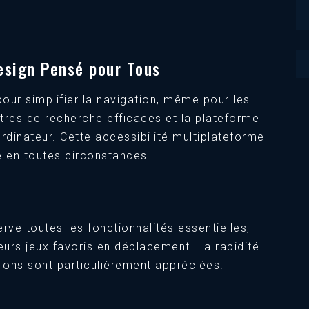
Design Pensé pour Tous
our simplifier la navigation, même pour les
iltres de recherche efficaces et la plateforme
dinateur. Cette accessibilité multiplateforme
e en toutes circonstances.
ve toutes les fonctionnalités essentielles,
eurs jeux favoris en déplacement. La rapidité
tions sont particulièrement appréciées.