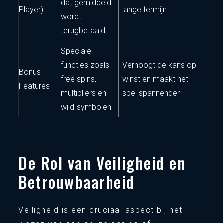
dat gemiddeld
Player)
lange termijn
wordt
terugbetaald
Speciale
functies zoals
Verhoogt de kans op
Bonus
free spins,
winst en maakt het
Features
multipliers en
spel spannender
wild-symbolen
De Rol van Veiligheid en
Betrouwbaarheid
Veiligheid is een cruciaal aspect bij het