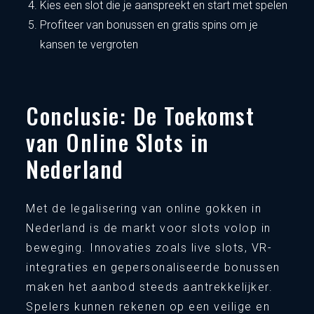
Kies een slot die je aanspreekt en start met spelen
Profiteer van bonussen en gratis spins om je
kansen te vergroten
Conclusie: De Toekomst
van Online Slots in
Nederland
Met de legalisering van online gokken in
Nederland is de markt voor slots volop in
beweging. Innovaties zoals live slots, VR-
integraties en gepersonaliseerde bonussen
maken het aanbod steeds aantrekkelijker.
Spelers kunnen rekenen op een veilige en