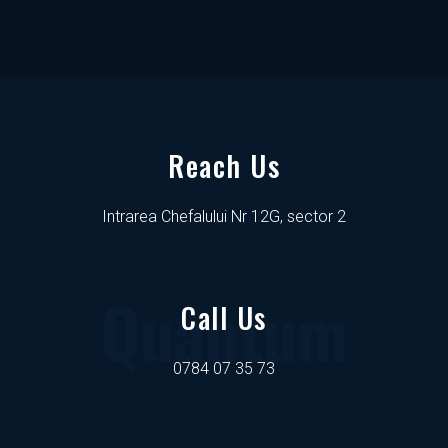
Reach Us
Intrarea Chefalului Nr 12G, sector 2
Quantum
Call Us
0784 07 35 73