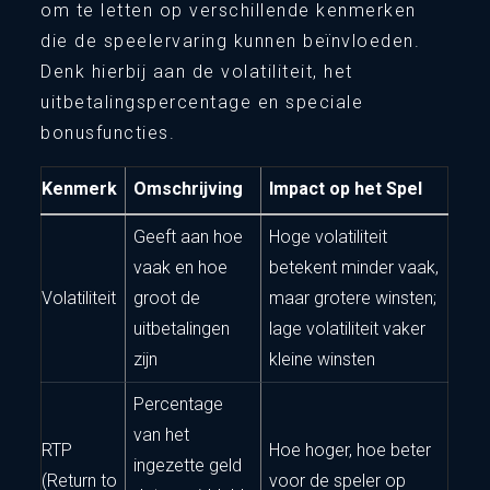
om te letten op verschillende kenmerken
die de speelervaring kunnen beïnvloeden.
Denk hierbij aan de volatiliteit, het
uitbetalingspercentage en speciale
bonusfuncties.
Kenmerk
Omschrijving
Impact op het Spel
Geeft aan hoe
Hoge volatiliteit
vaak en hoe
betekent minder vaak,
Volatiliteit
groot de
maar grotere winsten;
uitbetalingen
lage volatiliteit vaker
zijn
kleine winsten
Percentage
van het
RTP
Hoe hoger, hoe beter
ingezette geld
(Return to
voor de speler op