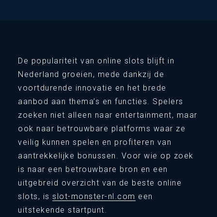
De populariteit van online slots blijft in
Nederland groeien, mede dankzij de
voortdurende innovatie en het brede
aanbod aan thema’s en functies. Spelers
zoeken niet alleen naar entertainment, maar
ook naar betrouwbare platforms waar ze
veilig kunnen spelen en profiteren van
aantrekkelijke bonussen. Voor wie op zoek
is naar een betrouwbare bron en een
uitgebreid overzicht van de beste online
slots, is
slot-monster-nl.com
een
uitstekende startpunt.