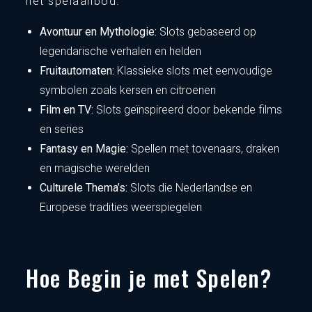
het spelaanbod.
Avontuur en Mythologie:
Slots gebaseerd op
legendarische verhalen en helden
Fruitautomaten:
Klassieke slots met eenvoudige
symbolen zoals kersen en citroenen
Film en TV:
Slots geïnspireerd door bekende films
en series
Fantasy en Magie:
Spellen met tovenaars, draken
en magische werelden
Culturele Thema’s:
Slots die Nederlandse en
Europese tradities weerspiegelen
Hoe Begin je met Spelen?