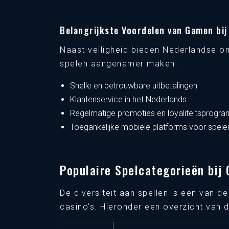
Belangrijkste Voordelen van Gamen bij
Naast veiligheid bieden Nederlandse on
spelen aangenamer maken:
Snelle en betrouwbare uitbetalingen
Klantenservice in het Nederlands
Regelmatige promoties en loyaliteitsprogr
Toegankelijke mobiele platforms voor spel
Populaire Spelcategorieën bij 
De diversiteit aan spellen is een van d
casino’s. Hieronder een overzicht van