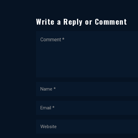
Write a Reply or Comment