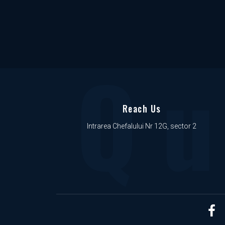
Q
Reach Us
Intrarea Chefalului Nr 12G, sector 2