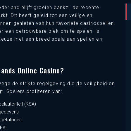
ederland blijft groeien dankzij de recente
kt. Dit heeft geleid tot een veilige en
nen genieten van hun favoriete casinospellen
ar een betrouwbare plek om te spelen, is
keuze met een breed scala aan spellen en
lands Online Casino?
ge de strikte regelgeving die de veiligheid en
t. Spelers profiteren van:
elautoriteit (KSA)
 gegevens
tbetalingen
DEAL