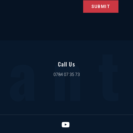
uan
Call Us
0784 07 35 73