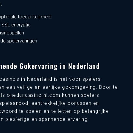
:
ptimale toegankelijkheid
 SSL-encryptie
asinospellen
rde spelervaringen
nnende Gokervaring in Nederland
asino’s in Nederland is het voor spelers
n een veilige en eerlijke gokomgeving. Door te
als
oneduncasino-nl.com
kunnen spelers
 spelaanbod, aantrekkelijke bonussen en
twoord te spelen en te letten op belangrijke
en plezierige en spannende ervaring.