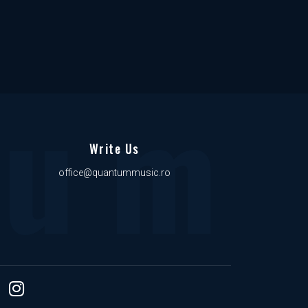
tum
Write Us
office@quantummusic.ro