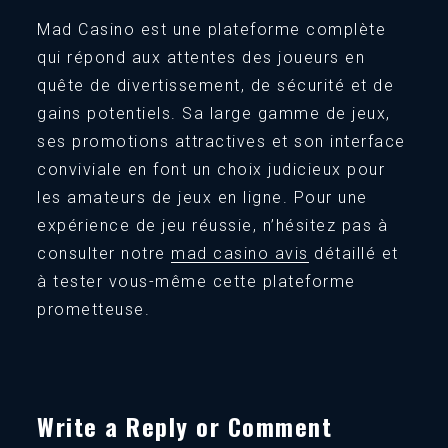
Mad Casino est une plateforme complète
qui répond aux attentes des joueurs en
quête de divertissement, de sécurité et de
gains potentiels. Sa large gamme de jeux,
ses promotions attractives et son interface
conviviale en font un choix judicieux pour
les amateurs de jeux en ligne. Pour une
expérience de jeu réussie, n’hésitez pas à
consulter notre
mad casino avis
détaillé et
à tester vous-même cette plateforme
prometteuse.
Write a Reply or Comment