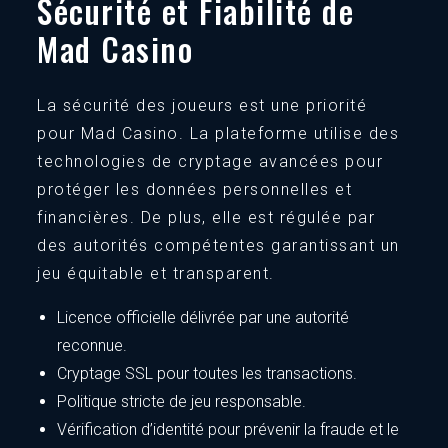
Sécurité et Fiabilité de
Mad Casino
La sécurité des joueurs est une priorité
pour Mad Casino. La plateforme utilise des
technologies de cryptage avancées pour
protéger les données personnelles et
financières. De plus, elle est régulée par
des autorités compétentes garantissant un
jeu équitable et transparent.
Licence officielle délivrée par une autorité
reconnue.
Cryptage SSL pour toutes les transactions.
Politique stricte de jeu responsable.
Vérification d’identité pour prévenir la fraude et le