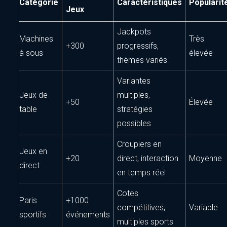
Catégorie
Caractéristiques
Popularit
Jeux
Jackpots
Machines
Très
+300
progressifs,
à sous
élevée
thèmes variés
Variantes
Jeux de
multiples,
+50
Élevée
table
stratégies
possibles
Croupiers en
Jeux en
+20
direct, interaction
Moyenne
direct
en temps réel
Cotes
Paris
+1000
compétitives,
Variable
sportifs
événements
multiples sports