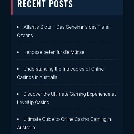
RECENT POSTS
Atlantis-Slots – Das Geheimnis des Tiefen
Ozeans
Kenosse beten für die Münze
Understanding the Intricacies of Online
Casinos in Australia
Discover the Ultimate Gaming Experience at
LevelUp Casino
Ultimate Guide to Online Casino Gaming in
Australia