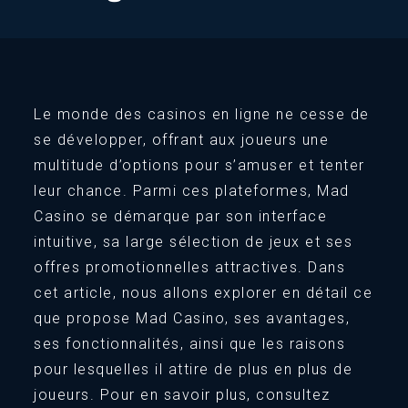
Le monde des casinos en ligne ne cesse de
se développer, offrant aux joueurs une
multitude d’options pour s’amuser et tenter
leur chance. Parmi ces plateformes, Mad
Casino se démarque par son interface
intuitive, sa large sélection de jeux et ses
offres promotionnelles attractives. Dans
cet article, nous allons explorer en détail ce
que propose Mad Casino, ses avantages,
ses fonctionnalités, ainsi que les raisons
pour lesquelles il attire de plus en plus de
joueurs. Pour en savoir plus, consultez