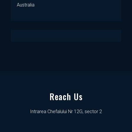
Australia
Reach Us
Intrarea Chefalului Nr 12G, sector 2