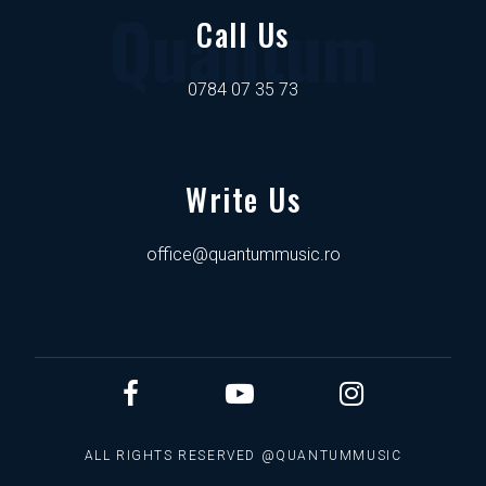
Quantum
Call Us
0784 07 35 73
Write Us
office@quantummusic.ro
ALL RIGHTS RESERVED @QUANTUMMUSIC