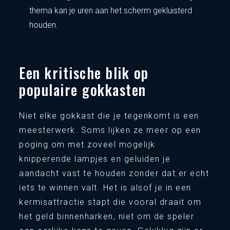
thema kan je uren aan het scherm gekluisterd
houden.
Een kritische blik op
populaire gokkasten
Niet elke gokkast die je tegenkomt is een
meesterwerk. Soms lijken ze meer op een
poging om met zoveel mogelijk
knipperende lampjes en geluiden je
aandacht vast te houden zonder dat er echt
iets te winnen valt. Het is alsof je in een
kermisattractie stapt die vooral draait om
het geld binnenharken, niet om de speler