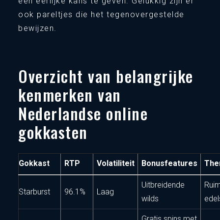
een eerlijke kans te geven. Gelukkig zijn er
ook pareltjes die het tegenovergestelde
bewijzen.
Overzicht van belangrijke
kenmerken van
Nederlandse online
gokkasten
Gokkast
RTP
Volatiliteit
Bonusfeatures
The
Uitbreidende
Ruim
Starburst
96.1%
Laag
wilds
edel
Gratis spins met