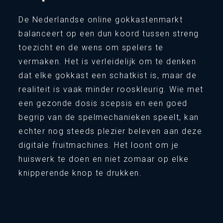
De Nederlandse online gokkastenmarkt
balanceert op een dun koord tussen streng
toezicht en de wens om spelers te
vermaken. Het is verleidelijk om te denken
dat elke gokkast een schatkist is, maar de
realiteit is vaak minder rooskleurig. Wie met
een gezonde dosis scepsis en een goed
begrip van de spelmechanieken speelt, kan
echter nog steeds plezier beleven aan deze
digitale fruitmachines. Het loont om je
huiswerk te doen en niet zomaar op elke
knipperende knop te drukken.