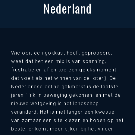
Nederland
Wie ooit een gokkast heeft geprobeerd,
weet dat het een mix is van spanning,
frustratie en af en toe een geluksmoment
dat voelt als het winnen van de loterij. De
Nederlandse online gokmarkt is de laatste
jaren flink in beweging gekomen, en met de
nieuwe wetgeving is het landschap
veranderd. Het is niet langer een kwestie
van zomaar een site kiezen en hopen op het
beste; er komt meer kijken bij het vinden