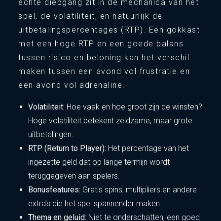
echte diepgang zit in de mechanica van het
spel, de volatiliteit, en natuurlijk de
uitbetalingspercentages (RTP). Een gokkast
met een hoge RTP en een goede balans
tussen risico en beloning kan het verschil
maken tussen een avond vol frustratie en
een avond vol adrenaline.
Volatiliteit:
Hoe vaak en hoe groot zijn de winsten?
Hoge volatiliteit betekent zeldzame, maar grote
uitbetalingen.
RTP (Return to Player):
Het percentage van het
ingezette geld dat op lange termijn wordt
teruggegeven aan spelers.
Bonusfeatures:
Gratis spins, multipliers en andere
extra’s die het spel spannender maken.
Thema en geluid:
Niet te onderschatten; een goed