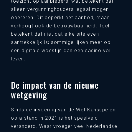
toezicht op aanbieders, wat betekent dat
alleen vergunninghouders legaal mogen
opereren. Dit beperkt het aanbod, maar
verhoogt ook de betrouwbaarheid. Toch
betekent dat niet dat elke site even
aantrekkelijk is; sommige lijken meer op
een digitale woestijn dan een casino vol
leven.
De impact van de nieuwe
wetgeving
Sinds de invoering van de Wet Kansspelen
op afstand in 2021 is het speelveld
veranderd. Waar vroeger veel Nederlandse