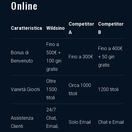
Online
Competitor
Competitor
Caratteristica
Wildsino
A
B
Fino a
Fino a 400€
Bonus di
500€ +
Fino a 300€
+ 50 giri
Benvenuto
100 giri
gratis
gratis
Oltre
Circa 1000
Varietà Giochi
1500
1200 titoli
titoli
titoli
24/7
Assistenza
Chat,
Solo Email
Chat e Email
Clienti
Email,