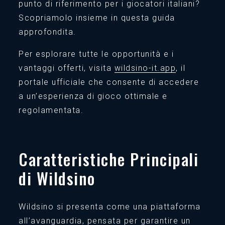
punto di riferimento per i giocatori italiani?
Scopriamolo insieme in questa guida
approfondita.
Per esplorare tutte le opportunità e i
vantaggi offerti, visita
wildsino-it.app
, il
portale ufficiale che consente di accedere
a un’esperienza di gioco ottimale e
regolamentata.
Caratteristiche Principali
di Wildsino
Wildsino si presenta come una piattaforma
all’avanguardia, pensata per garantire un