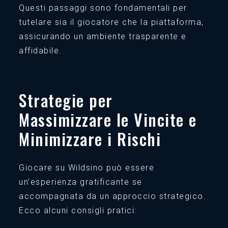
Questi passaggi sono fondamentali per
tutelare sia il giocatore che la piattaforma,
assicurando un ambiente trasparente e
affidabile.
Strategie per
Massimizzare le Vincite e
Minimizzare i Rischi
Giocare su Wildsino può essere
un’esperienza gratificante se
accompagnata da un approccio strategico.
Ecco alcuni consigli pratici: