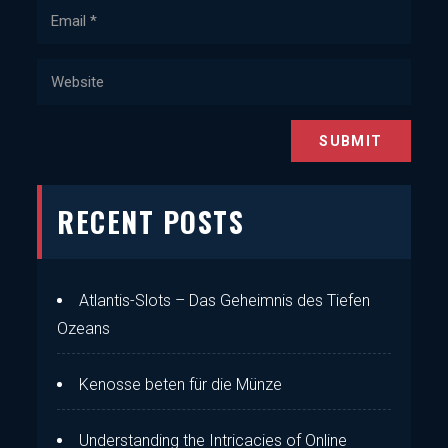
RECENT POSTS
Atlantis-Slots – Das Geheimnis des Tiefen
Ozeans
Kenosse beten für die Münze
Understanding the Intricacies of Online