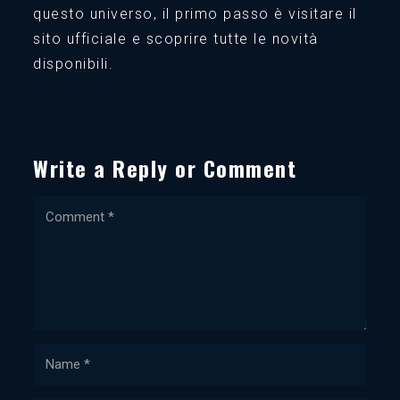
questo universo, il primo passo è visitare il
sito ufficiale e scoprire tutte le novità
disponibili.
Write a Reply or Comment