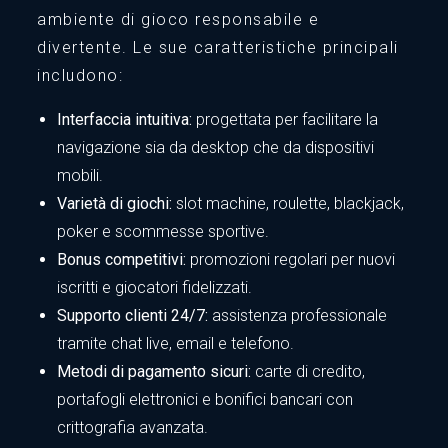
ambiente di gioco responsabile e
divertente. Le sue caratteristiche principali
includono:
Interfaccia intuitiva:
progettata per facilitare la
navigazione sia da desktop che da dispositivi
mobili.
Varietà di giochi:
slot machine, roulette, blackjack,
poker e scommesse sportive.
Bonus competitivi:
promozioni regolari per nuovi
iscritti e giocatori fidelizzati.
Supporto clienti 24/7:
assistenza professionale
tramite chat live, email e telefono.
Metodi di pagamento sicuri:
carte di credito,
portafogli elettronici e bonifici bancari con
crittografia avanzata.