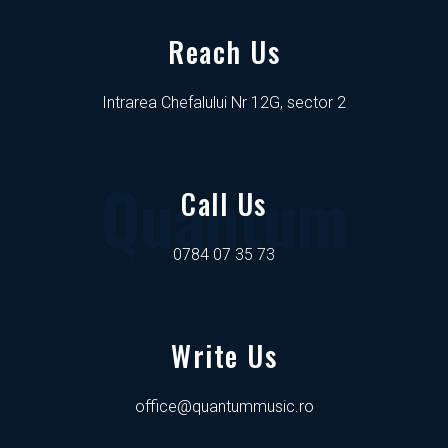
Reach Us
Intrarea Chefalului Nr 12G, sector 2
Quantum
Call Us
0784 07 35 73
Write Us
office@quantummusic.ro