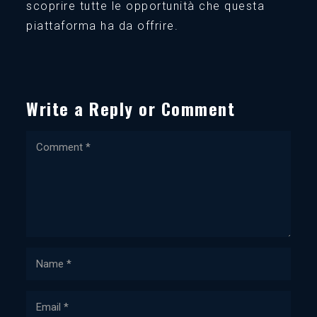
scoprire tutte le opportunità che questa
piattaforma ha da offrire.
Write a Reply or Comment