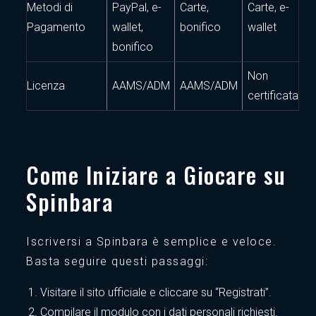
Metodi di
PayPal, e-
Carte,
Carte, e-
Pagamento
wallet,
bonifico
wallet
bonifico
Non
Licenza
AAMS/ADM
AAMS/ADM
certificata
Come Iniziare a Giocare su
Spinbara
Iscriversi a Spinbara è semplice e veloce.
Basta seguire questi passaggi:
Visitare il sito ufficiale e cliccare su “Registrati”.
Compilare il modulo con i dati personali richiesti.