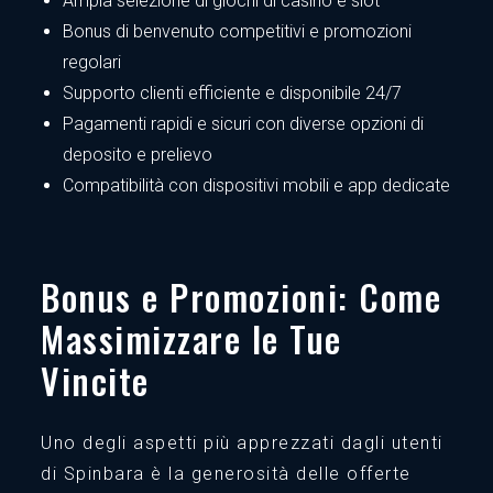
Ampia selezione di giochi di casinò e slot
Bonus di benvenuto competitivi e promozioni
regolari
Supporto clienti efficiente e disponibile 24/7
Pagamenti rapidi e sicuri con diverse opzioni di
deposito e prelievo
Compatibilità con dispositivi mobili e app dedicate
Bonus e Promozioni: Come
Massimizzare le Tue
Vincite
Uno degli aspetti più apprezzati dagli utenti
di Spinbara è la generosità delle offerte