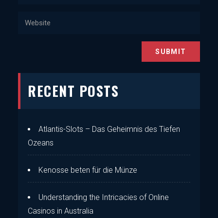
RECENT POSTS
Atlantis-Slots – Das Geheimnis des Tiefen
Ozeans
Kenosse beten für die Münze
Understanding the Intricacies of Online
Casinos in Australia