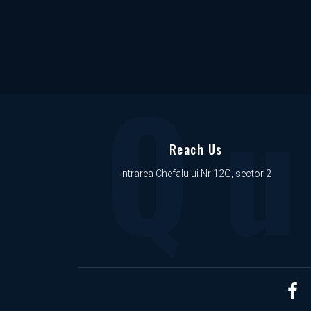
Q
Reach Us
Intrarea Chefalului Nr 12G, sector 2