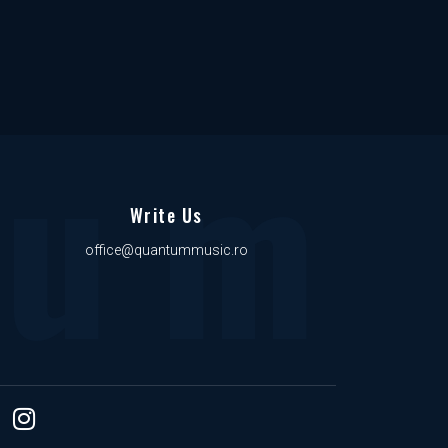
tum
Write Us
office@quantummusic.ro