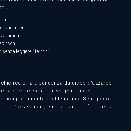
oni.
oni.
 dei pagamenti.
investimento.
a rischi.
i senza leggere i termini.
ischio reale: la dipendenza da gioco d’azzardo.
gettate per essere coinvolgenti, ma è
 un comportamento problematico. Se il gioco
nta un’ossessione, è il momento di fermarsi e