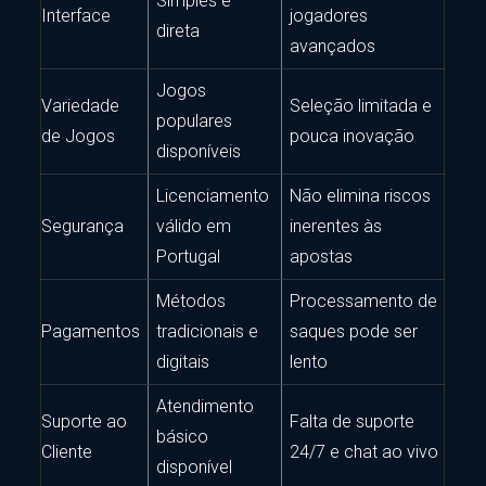
Simples e
Interface
jogadores
direta
avançados
Jogos
Variedade
Seleção limitada e
populares
de Jogos
pouca inovação
disponíveis
Licenciamento
Não elimina riscos
Segurança
válido em
inerentes às
Portugal
apostas
Métodos
Processamento de
Pagamentos
tradicionais e
saques pode ser
digitais
lento
Atendimento
Suporte ao
Falta de suporte
básico
Cliente
24/7 e chat ao vivo
disponível