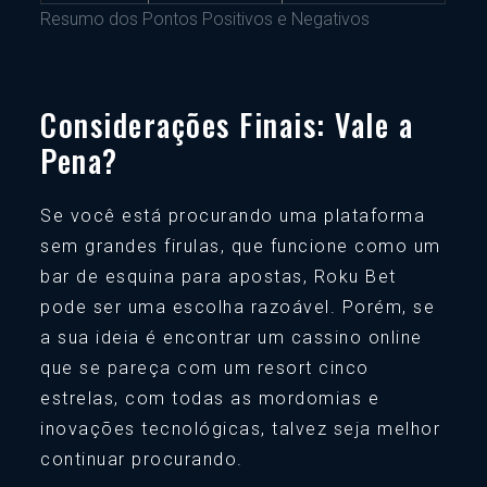
Resumo dos Pontos Positivos e Negativos
Considerações Finais: Vale a
Pena?
Se você está procurando uma plataforma
sem grandes firulas, que funcione como um
bar de esquina para apostas, Roku Bet
pode ser uma escolha razoável. Porém, se
a sua ideia é encontrar um cassino online
que se pareça com um resort cinco
estrelas, com todas as mordomias e
inovações tecnológicas, talvez seja melhor
continuar procurando.