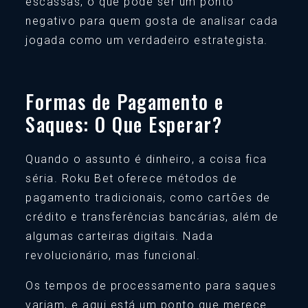
escassas, o que pode ser um ponto
negativo para quem gosta de analisar cada
jogada como um verdadeiro estrategista.
Formas de Pagamento e
Saques: O Que Esperar?
Quando o assunto é dinheiro, a coisa fica
séria. Roku Bet oferece métodos de
pagamento tradicionais, como cartões de
crédito e transferências bancárias, além de
algumas carteiras digitais. Nada
revolucionário, mas funcional.
Os tempos de processamento para saques
variam, e aqui está um ponto que merece