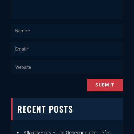
RECENT POSTS
Atlantis-Slots – Das Geheimnis des Tiefen