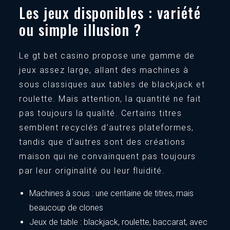
Les jeux disponibles : variété
ou simple illusion ?
Le gt bet casino propose une gamme de
jeux assez large, allant des machines à
sous classiques aux tables de blackjack et
roulette. Mais attention, la quantité ne fait
pas toujours la qualité. Certains titres
semblent recyclés d’autres plateformes,
tandis que d’autres sont des créations
maison qui ne convainquent pas toujours
par leur originalité ou leur fluidité.
Machines à sous : une centaine de titres, mais
beaucoup de clones
Jeux de table : blackjack, roulette, baccarat, avec