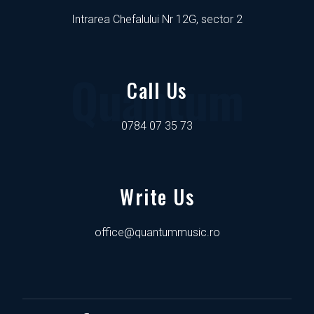
Intrarea Chefalului Nr 12G, sector 2
Quantum
Call Us
0784 07 35 73
Write Us
office@quantummusic.ro