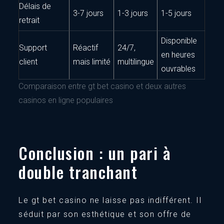
Délais de
3-7 jours
1-3 jours
1-5 jours
retrait
Disponible
Support
Réactif
24/7,
en heures
client
mais limité
multilingue
ouvrables
Comparaison entre gt bet casino et deux autres
casinos en ligne populaires
Conclusion : un pari à
double tranchant
Le gt bet casino ne laisse pas indifférent. Il
séduit par son esthétique et son offre de