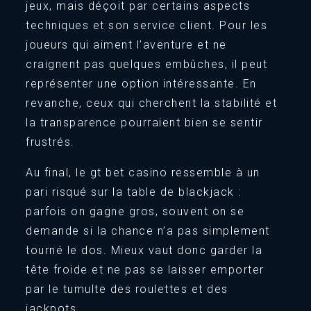
jeux, mais déçoit par certains aspects
techniques et son service client. Pour les
joueurs qui aiment l’aventure et ne
craignent pas quelques embûches, il peut
représenter une option intéressante. En
revanche, ceux qui cherchent la stabilité et
la transparence pourraient bien se sentir
frustrés.
Au final, le gt bet casino ressemble à un
pari risqué sur la table de blackjack :
parfois on gagne gros, souvent on se
demande si la chance n’a pas simplement
tourné le dos. Mieux vaut donc garder la
tête froide et ne pas se laisser emporter
par le tumulte des roulettes et des
jackpots.