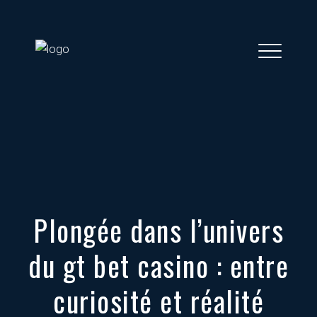
Plongée dans l’univers
du gt bet casino : entre
curiosité et réalité