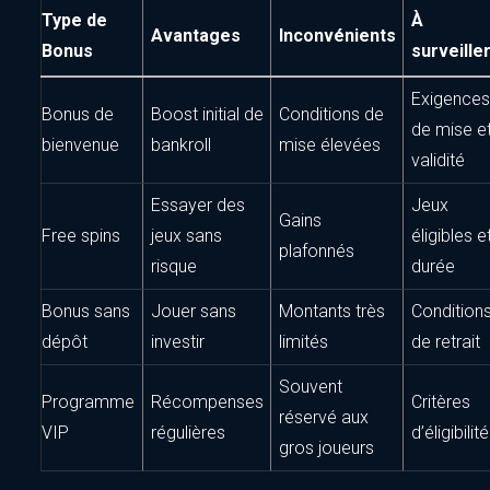
Type de
À
Avantages
Inconvénients
Bonus
surveille
Exigences
Bonus de
Boost initial de
Conditions de
de mise e
bienvenue
bankroll
mise élevées
validité
Essayer des
Jeux
Gains
Free spins
jeux sans
éligibles e
plafonnés
risque
durée
Bonus sans
Jouer sans
Montants très
Condition
dépôt
investir
limités
de retrait
Souvent
Programme
Récompenses
Critères
réservé aux
VIP
régulières
d’éligibilité
gros joueurs