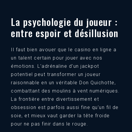
La psychologie du joueur :
entre espoir et désillusion
Il faut bien avouer que le casino en ligne a
un talent certain pour jouer avec nos
émotions. L’adrénaline d’un jackpot
potentiel peut transformer un joueur
raisonnable en un véritable Don Quichotte,
combattant des moulins à vent numériques.
La frontière entre divertissement et
obsession est parfois aussi fine qu’un fil de
soie, et mieux vaut garder la tête froide
pour ne pas finir dans le rouge.