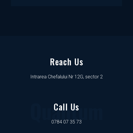
Reach Us
Intrarea Chefalului Nr 12G, sector 2
Quantum
Call Us
0784 07 35 73