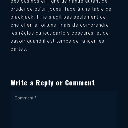
des casinos en ligne demande autant de
prudence qu’un joueur face à une table de
blackjack. Il ne s’agit pas seulement de
chercher la fortune, mais de comprendre
les règles du jeu, parfois obscures, et de
savoir quand il est temps de ranger les
cartes.
Write a Reply or Comment