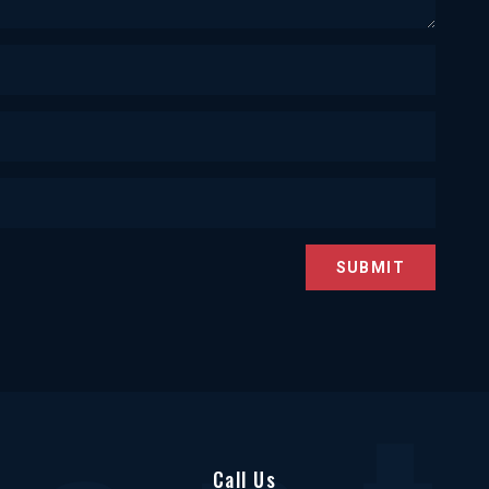
Call Us