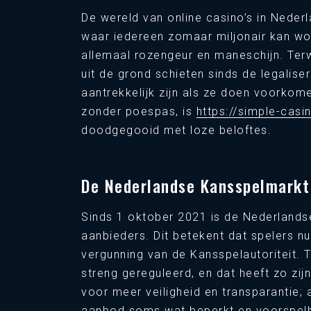
De wereld van online casino’s in Nederl
waar iedereen zomaar miljonair kan word
allemaal rozengeur en maneschijn. Terw
uit de grond schieten sinds de legaliseri
aantrekkelijk zijn als ze doen voorkom
zonder poespas, is
https://simple-casin
doodgegooid met loze beloftes.
De Nederlandse Kansspelmarkt
Sinds 1 oktober 2021 is de Nederlands
aanbieders. Dit betekent dat spelers n
vergunning van de Kansspelautoriteit. T
streng gereguleerd, en dat heeft zo zij
voor meer veiligheid en transparantie;
aanbod soms wat beperkt en voorspelba