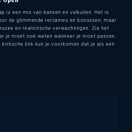
p is een mix van kansen en valkuilen. Het is
 door de glimmende reclames en bonussen, maar
keuzes en realistische verwachtingen. Zie het
maar je moet ook weten wanneer je moet passen.
kritische blik kun je voorkomen dat je als een