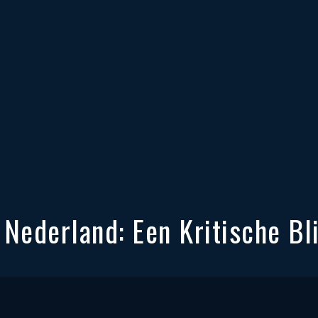
n Nederland: Een Kritische Bl