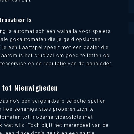
trouwbaar Is
ing is automatisch een walhalla voor spelers.
tale gokautomaten die je geld opslurpen
f je een kaartspel speelt met een dealer die
. Daarom is het cruciaal om goed te letten op
ntenservice en de reputatie van de aanbieder.
s tot Nieuwigheden
sino’s een vergelijkbare selectie spellen
en hoe sommige sites proberen zich te
utomaten tot moderne videoslots met
lk wat wils. Toch blijft het merendeel van de
: een flinke dosis geluk en een snufje