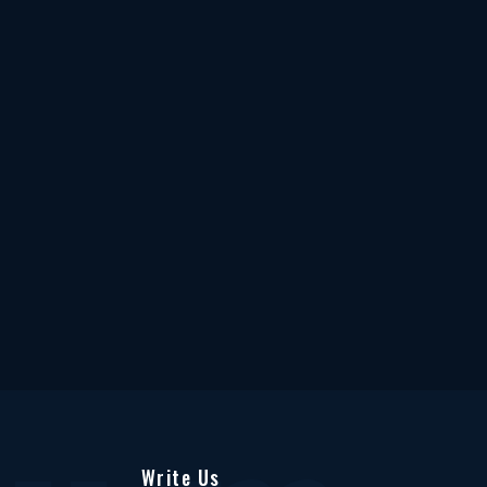
Write Us