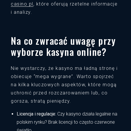
casino pl
, które oferują rzetelne informacje
i analizy.
Na co zwracać uwagę przy
wyborze kasyna online?
Nie wystarczy, że kasyno ma ładną stronę i
obiecuje “mega wygrane”. Warto spojrzeć
na kilka kluczowych aspektów, które mogą
uchronić przed rozczarowaniem lub, co
gorsza, stratą pieniędzy.
Licencja i regulacje:
Czy kasyno działa legalnie na
polskim rynku? Brak licencji to często czerwone
światło.