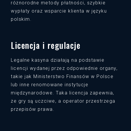
różnorodne metody płatności, szybkie
wypłaty oraz wsparcie klienta w języku
polskim.
Licencja i regulacje
Legalne kasyna działają na podstawie
licencji wydanej przez odpowiednie organy,
takie jak Ministerstwo Finansów w Polsce
lub inne renomowane instytucje
międzynarodowe. Taka licencja zapewnia,
że gry są uczciwe, a operator przestrzega
przepisów prawa.