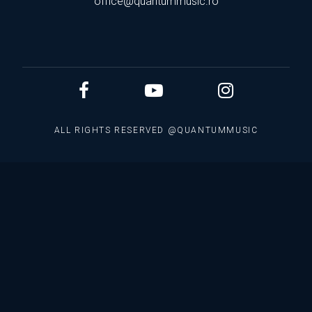
office@quantummusic.ro
ALL RIGHTS RESERVED @QUANTUMMUSIC