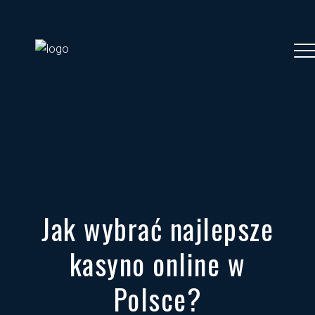
Jak wybrać najlepsze
kasyno online w
Polsce?