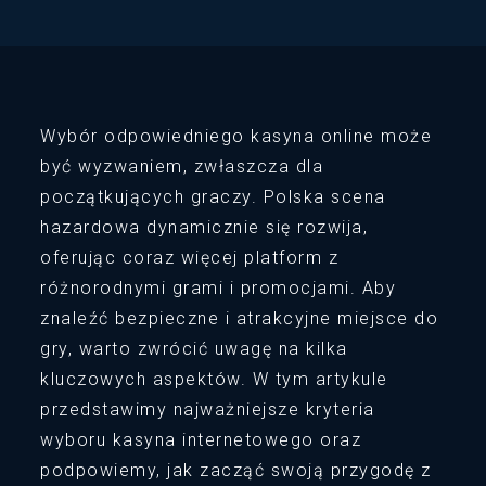
Wybór odpowiedniego kasyna online może
być wyzwaniem, zwłaszcza dla
początkujących graczy. Polska scena
hazardowa dynamicznie się rozwija,
oferując coraz więcej platform z
różnorodnymi grami i promocjami. Aby
znaleźć bezpieczne i atrakcyjne miejsce do
gry, warto zwrócić uwagę na kilka
kluczowych aspektów. W tym artykule
przedstawimy najważniejsze kryteria
wyboru kasyna internetowego oraz
podpowiemy, jak zacząć swoją przygodę z