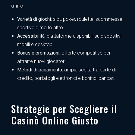
anno.
Varietà di giochi:
slot, poker, roulette, scommesse
sportive e molto altro.
Accessibilità:
piattaforme disponibili su dispositivi
mobili e desktop.
Bonus e promozioni:
offerte competitive per
attrarre nuovi giocatori.
Metodi di pagamento:
ampia scelta tra carte di
credito, portafogli elettronici e bonifici bancari.
Strategie per Scegliere il
Casinò Online Giusto