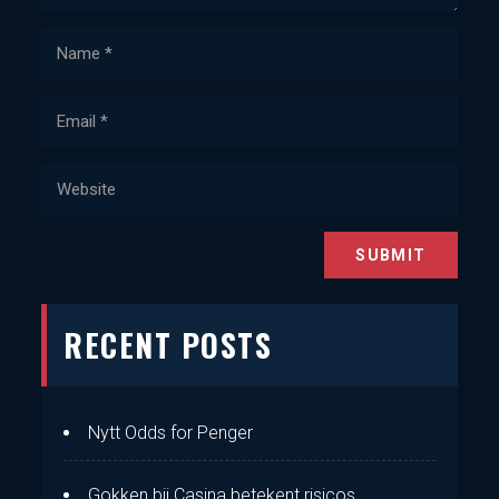
RECENT POSTS
Nytt Odds for Penger
Gokken bij Casina betekent risicos