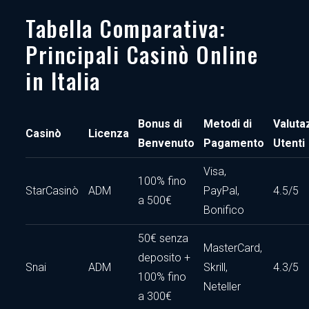
Tabella Comparativa:
Principali Casinò Online
in Italia
Bonus di
Metodi di
Valuta
Casinò
Licenza
Benvenuto
Pagamento
Utenti
Visa,
100% fino
StarCasinò
ADM
PayPal,
4.5/5
a 500€
Bonifico
50€ senza
MasterCard,
deposito +
Snai
ADM
Skrill,
4.3/5
100% fino
Neteller
a 300€