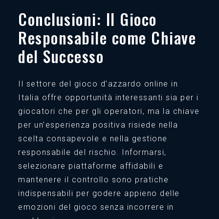
Conclusioni: Il Gioco
Responsabile come Chiave
del Successo
Il settore del gioco d’azzardo online in
Italia offre opportunità interessanti sia per i
giocatori che per gli operatori, ma la chiave
per un’esperienza positiva risiede nella
scelta consapevole e nella gestione
responsabile del rischio. Informarsi,
selezionare piattaforme affidabili e
mantenere il controllo sono pratiche
indispensabili per godere appieno delle
emozioni del gioco senza incorrere in