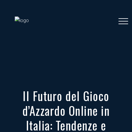
Il Futuro del Gioco
d’Azzardo Online in
Italia: Tendenze e