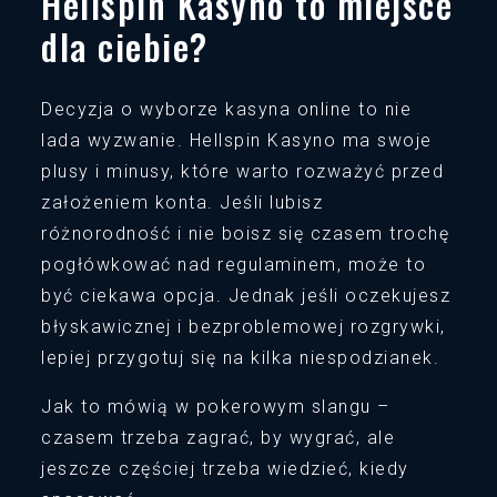
Hellspin Kasyno to miejsce
dla ciebie?
Decyzja o wyborze kasyna online to nie
lada wyzwanie. Hellspin Kasyno ma swoje
plusy i minusy, które warto rozważyć przed
założeniem konta. Jeśli lubisz
różnorodność i nie boisz się czasem trochę
pogłówkować nad regulaminem, może to
być ciekawa opcja. Jednak jeśli oczekujesz
błyskawicznej i bezproblemowej rozgrywki,
lepiej przygotuj się na kilka niespodzianek.
Jak to mówią w pokerowym slangu –
czasem trzeba zagrać, by wygrać, ale
jeszcze częściej trzeba wiedzieć, kiedy