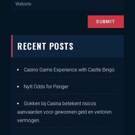
RECENT POSTS
Casino Game Experience with Castle Bingo
Nytt Odds for Penger
Gokken bij Casina betekent risicos
aanvaarden voor gewonnen geld en verloren
vermogen.