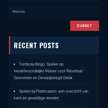
RECENT POSTS
Tombola Bingo: Spelen op
Verantwoordelijke Manier voor Resultaat
Gewonnen en Geraadpleegd Geluk.
Spelen bij Platincasino: een overzicht van
kans en geweldige winsten.