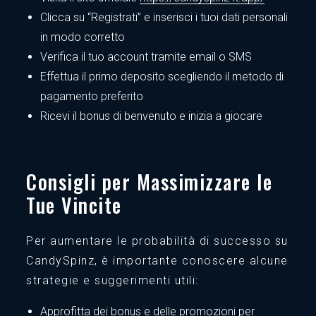
Clicca su “Registrati” e inserisci i tuoi dati personali
in modo corretto
Verifica il tuo account tramite email o SMS
Effettua il primo deposito scegliendo il metodo di
pagamento preferito
Ricevi il bonus di benvenuto e inizia a giocare
Consigli per Massimizzare le
Tue Vincite
Per aumentare le probabilità di successo su
CandySpinz, è importante conoscere alcune
strategie e suggerimenti utili:
Approfitta dei bonus e delle promozioni per