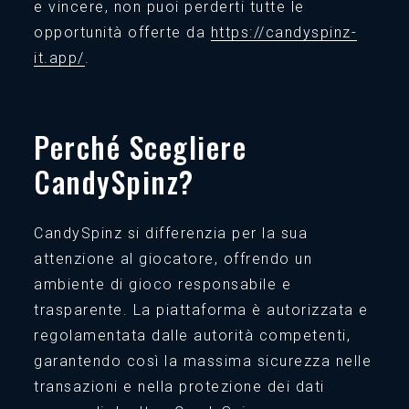
e vincere, non puoi perderti tutte le
opportunità offerte da
https://candyspinz-
it.app/
.
Perché Scegliere
CandySpinz?
CandySpinz si differenzia per la sua
attenzione al giocatore, offrendo un
ambiente di gioco responsabile e
trasparente. La piattaforma è autorizzata e
regolamentata dalle autorità competenti,
garantendo così la massima sicurezza nelle
transazioni e nella protezione dei dati