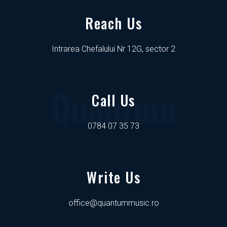
Reach Us
Intrarea Chefalului Nr 12G, sector 2
Quantum
Call Us
0784 07 35 73
Write Us
office@quantummusic.ro