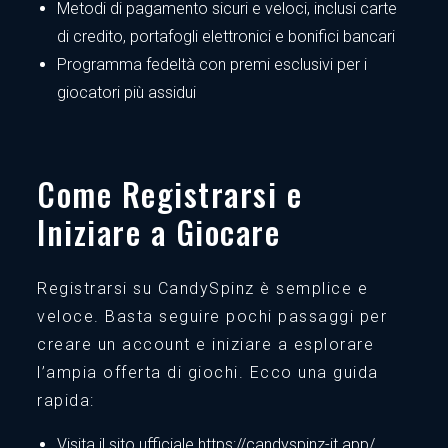
Metodi di pagamento sicuri e veloci, inclusi carte
di credito, portafogli elettronici e bonifici bancari
Programma fedeltà con premi esclusivi per i
giocatori più assidui
Come Registrarsi e
Iniziare a Giocare
Registrarsi su CandySpinz è semplice e
veloce. Basta seguire pochi passaggi per
creare un account e iniziare a esplorare
l’ampia offerta di giochi. Ecco una guida
rapida:
Visita il sito ufficiale
https://candyspinz-it.app/