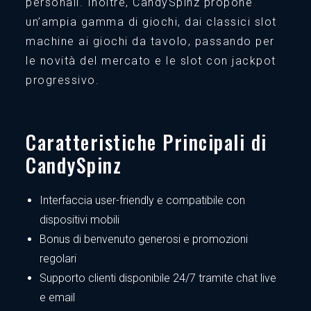
personali. Inoltre, CandySpinz propone
un’ampia gamma di giochi, dai classici slot
machine ai giochi da tavolo, passando per
le novità del mercato e le slot con jackpot
progressivo.
Caratteristiche Principali di
CandySpinz
Interfaccia user-friendly e compatibile con
dispositivi mobili
Bonus di benvenuto generosi e promozioni
regolari
Supporto clienti disponibile 24/7 tramite chat live
e email