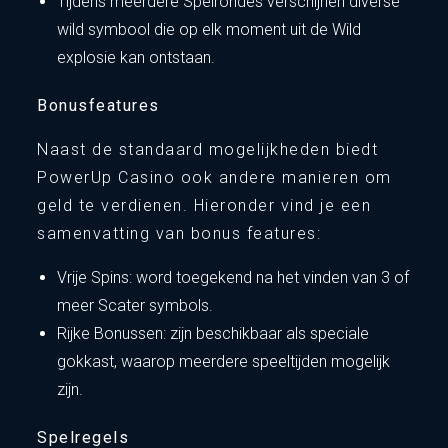
Tijdens meerdere Spelrondes verschijnen diverse
wild symbool die op elk moment uit de Wild
explosie kan ontstaan.
Bonusfeatures
Naast de standaard mogelijkheden biedt
PowerUp Casino ook andere manieren om
geld te verdienen. Hieronder vind je een
samenvatting van bonus features:
Vrije Spins: word toegekend na het vinden van 3 of
meer Scater symbols.
Rijke Bonussen: zijn beschikbaar als speciale
gokkast, waarop meerdere speeltijden mogelijk
zijn.
Spelregels