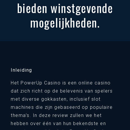
bieden winstgevende
mogelijkheden.
Inleiding
Het PowerUp Casino is een online casino
dat zich richt op de belevenis van spelers
met diverse gokkasten, inclusief slot
machines die zijn gebaseerd op populaire
thema’s. In deze review zullen we het
hebben over één van hun bekendste en