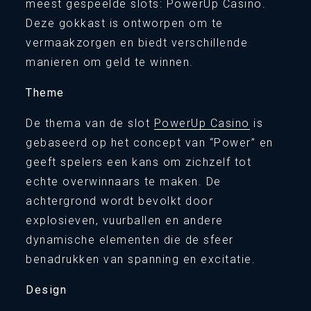
meest gespeelde slots: PowerUp Casino.
Deze gokkast is ontworpen om te
vermaakzorgen en biedt verschillende
manieren om geld te winnen.
Theme
De thema van de slot
PowerUp Casino
is
gebaseerd op het concept van “Power” en
geeft spelers een kans om zichzelf tot
echte overwinnaars te maken. De
achtergrond wordt bevolkt door
explosieven, vuurballen en andere
dynamische elementen die de sfeer
benadrukken van spanning en excitatie.
Design