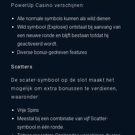
PowerUp Casino verschijnen:
Alle normale symbols kunnen als wild dienen
Wild symbool (Explosie) ontstaat bij aanvang van
een nieuwe ronde en blijft bestaan totdat hij
geactiveerd wordt.
Diverse bonus-gedreven features
Scatters
De scater-symbool op de slot maakt het
mogelijk om extra bonussen te verdienen,
waaronder:
Vrije Spins
Meestal bij een combinatie van vijf Scatter-
symbool in één ronde.