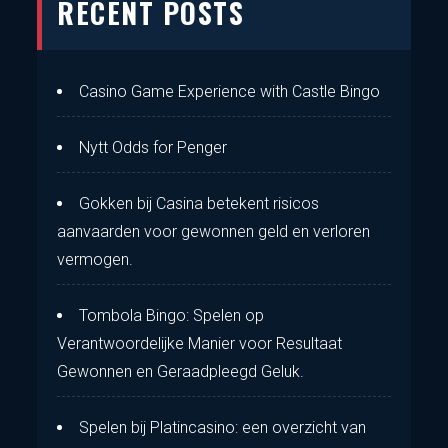
RECENT POSTS
Casino Game Experience with Castle Bingo
Nytt Odds for Penger
Gokken bij Casina betekent risicos
aanvaarden voor gewonnen geld en verloren
vermogen.
Tombola Bingo: Spelen op
Verantwoordelijke Manier voor Resultaat
Gewonnen en Geraadpleegd Geluk.
Spelen bij Platincasino: een overzicht van