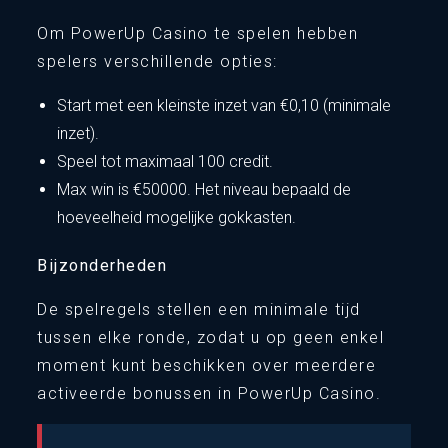
Om PowerUp Casino te spelen hebben
spelers verschillende opties:
Start met een kleinste inzet van €0,10 (minimale
inzet).
Speel tot maximaal 100 credit.
Max win is €50000. Het niveau bepaald de
hoeveelheid mogelijke gokkasten.
Bijzonderheden
De spelregels stellen een minimale tijd
tussen elke ronde, zodat u op geen enkel
moment kunt beschikken over meerdere
activeerde bonussen in PowerUp Casino.