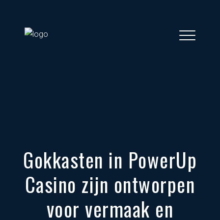
Gokkasten in PowerUp
Casino zijn ontworpen
voor vermaak en