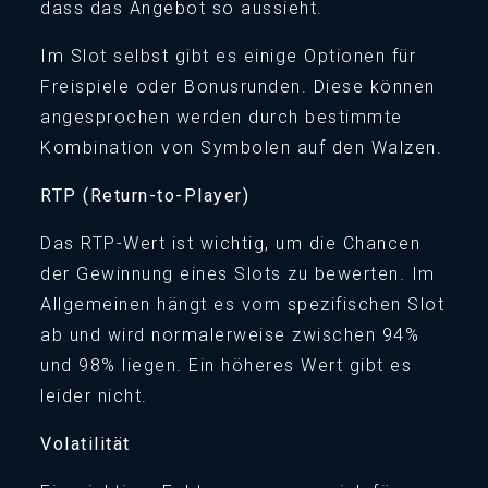
dass das Angebot so aussieht.
Im Slot selbst gibt es einige Optionen für
Freispiele oder Bonusrunden. Diese können
angesprochen werden durch bestimmte
Kombination von Symbolen auf den Walzen.
RTP (Return-to-Player)
Das RTP-Wert ist wichtig, um die Chancen
der Gewinnung eines Slots zu bewerten. Im
Allgemeinen hängt es vom spezifischen Slot
ab und wird normalerweise zwischen 94%
und 98% liegen. Ein höheres Wert gibt es
leider nicht.
Volatilität