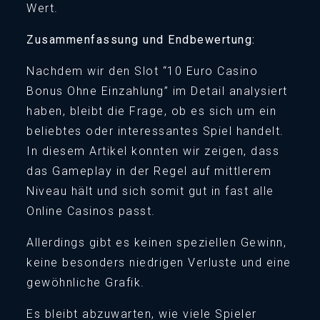
Wert.
Zusammenfassung und Endbewertung:
Nachdem wir den Slot “10 Euro Casino
Bonus Ohne Einzahlung” im Detail analysiert
haben, bleibt die Frage, ob es sich um ein
beliebtes oder interessantes Spiel handelt.
In diesem Artikel konnten wir zeigen, dass
das Gameplay in der Regel auf mittlerem
Niveau hält und sich somit gut in fast alle
Online Casinos passt.
Allerdings gibt es keinen speziellen Gewinn,
keine besonders niedrigen Verluste und eine
gewöhnliche Grafik.
Es bleibt abzuwarten, wie viele Spieler