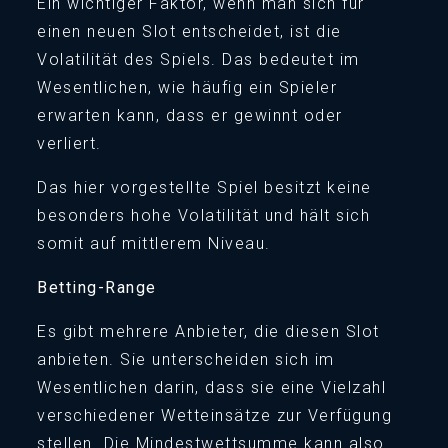
Ein wichtiger Faktor, wenn man sich für
einen neuen Slot entscheidet, ist die
Volatilität des Spiels. Das bedeutet im
Wesentlichen, wie häufig ein Spieler
erwarten kann, dass er gewinnt oder
verliert.
Das hier vorgestellte Spiel besitzt keine
besonders hohe Volatilität und hält sich
somit auf mittlerem Niveau.
Betting-Range
Es gibt mehrere Anbieter, die diesen Slot
anbieten. Sie unterscheiden sich im
Wesentlichen darin, dass sie eine Vielzahl
verschiedener Wetteinsätze zur Verfügung
stellen. Die Mindestwettsumme kann also