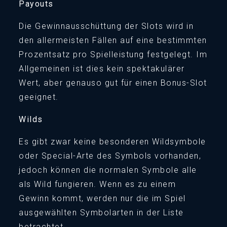
Payouts
Die Gewinnausschüttung der Slots wird in
den allermeisten Fällen auf eine bestimmten
Prozentsatz pro Spielleistung festgelegt. Im
Allgemeinen ist dies kein spektakulärer
Wert, aber genauso gut für einen Bonus-Slot
geeignet.
Wilds
Es gibt zwar keine besonderen Wildsymbole
oder Special-Arte des Symbols vorhanden,
jedoch können die normalen Symbole alle
als Wild fungieren. Wenn es zu einem
Gewinn kommt, werden nur die im Spiel
ausgewählten Symbolarten in der Liste
betrachtet.