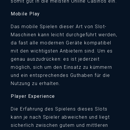
somit gut in die meisten Online Casinos ein.
Mobile Play
Das mobile Spielen dieser Art von Slot-
Maschinen kann leicht durchgeführt werden,
da fast alle modernen Geräte kompatibel
mit den wichtigsten Anbietern sind. Um es
genau auszudrücken: es ist jederzeit
möglich, sich um den Einsatz zu kümmern
und ein entsprechendes Guthaben für die
Nutzung zu erhalten.
Player Experience
Die Erfahrung des Spielens dieses Slots
kann je nach Spieler abweichen und liegt
sicherlich zwischen gutem und mittleren