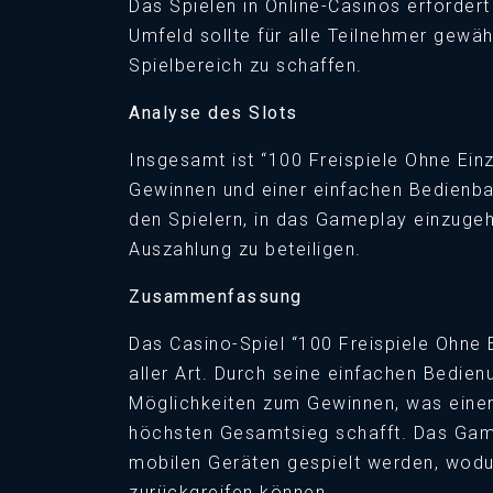
Das Spielen in Online-Casinos erfordert
Umfeld sollte für alle Teilnehmer gewäh
Spielbereich zu schaffen.
Analyse des Slots
Insgesamt ist “100 Freispiele Ohne Einz
Gewinnen und einer einfachen Bedienbar
den Spielern, in das Gameplay einzug
Auszahlung zu beteiligen.
Zusammenfassung
Das Casino-Spiel “100 Freispiele Ohne Ei
aller Art. Durch seine einfachen Bedienu
Möglichkeiten zum Gewinnen, was ein
höchsten Gesamtsieg schafft. Das Game
mobilen Geräten gespielt werden, wodur
zurückgreifen können.