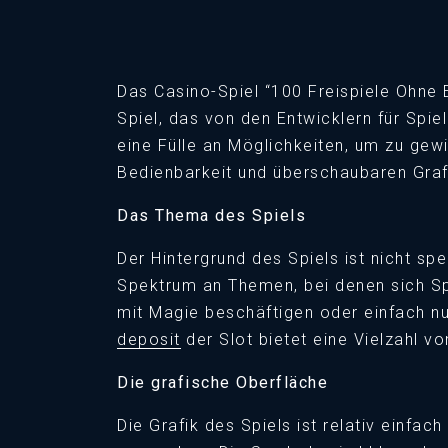
Das Casino-Spiel “100 Freispiele Ohne Ei
Spiel, das von den Entwicklern für Spiel
eine Fülle an Möglichkeiten, um zu gewi
Bedienbarkeit und überschaubaren Grafik
Das Thema des Spiels
Der Hintergrund des Spiels ist nicht spe
Spektrum an Themen, bei denen sich Spi
mit Magie beschäftigen oder einfach 
deposit
der Slot bietet eine Vielzahl v
Die grafische Oberfläche
Die Grafik des Spiels ist relativ einfac