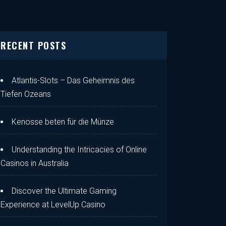
RECENT POSTS
Atlantis-Slots – Das Geheimnis des
Tiefen Ozeans
Kenosse beten für die Münze
Understanding the Intricacies of Online
Casinos in Australia
Discover the Ultimate Gaming
Experience at LevelUp Casino