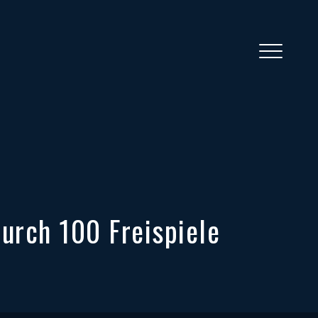
durch 100 Freispiele