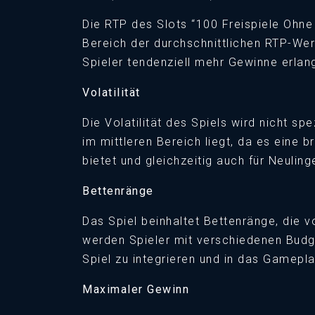
Die RTP des Slots “100 Freispiele Ohne 
Bereich der durchschnittlichen RTP-Wer
Spieler tendenziell mehr Gewinne erlan
Volatilität
Die Volatilität des Spiels wird nicht spe
im mittleren Bereich liegt, da es eine 
bietet und gleichzeitig auch für Neulinge
Bettenränge
Das Spiel beinhaltet Bettenränge, die 
werden Spieler mit verschiedenen Budget
Spiel zu integrieren und in das Gamepl
Maximaler Gewinn