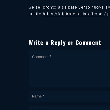
Se sei pronto a salpare verso nuove av
subito
https://fatpiratecasino-it.com/
pe
Write a Reply or Comment