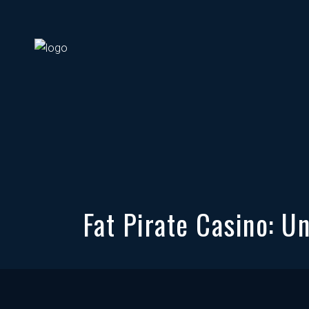
Fat Pirate Casino: U