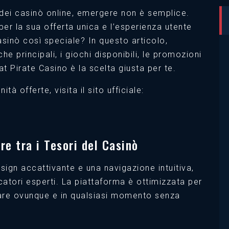
ei casinò online, emergere non è semplice.
 per la sua offerta unica e l’esperienza utente
inò così speciale? In questo articolo,
he principali, i giochi disponibili, le promozioni
at Pirate Casino è la scelta giusta per te.
tà offerte, visita il sito ufficiale:
re tra i Tesori del Casinò
sign accattivante e una navigazione intuitiva,
iocatori esperti. La piattaforma è ottimizzata per
care ovunque e in qualsiasi momento senza