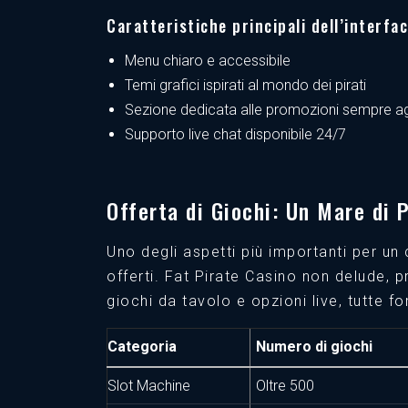
Caratteristiche principali dell’interfac
Menu chiaro e accessibile
Temi grafici ispirati al mondo dei pirati
Sezione dedicata alle promozioni sempre a
Supporto live chat disponibile 24/7
Offerta di Giochi: Un Mare di P
Uno degli aspetti più importanti per un c
offerti. Fat Pirate Casino non delude,
giochi da tavolo e opzioni live, tutte fo
Categoria
Numero di giochi
Slot Machine
Oltre 500