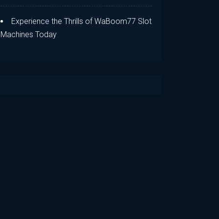
Experience the Thrills of WaBoom77 Slot
Machines Today