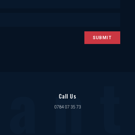
uan
Call Us
0784 07 35 73