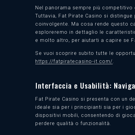
Nel panorama sempre più competitivo d
Tuttavia, Fat Pirate Casino si distingue
coinvolgente. Ma cosa rende questo cas
esploreremo in dettaglio le caratteristic
e molto altro, per aiutarti a capire se F
Se vuoi scoprire subito tutte le opportuni
https://fatpiratecasino-it.com/
.
Interfaccia e Usabilità: Naviga
Fat Pirate Casino si presenta con un de
ideale sia per i principianti sia per i g
dispositivi mobili, consentendo di gio
perdere qualità o funzionalità.