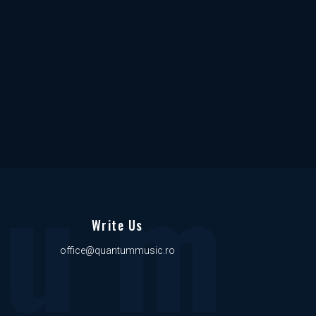
tum
Write Us
office@quantummusic.ro