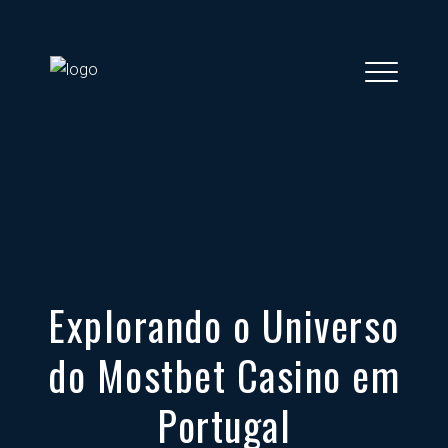
Explorando o Universo
do Mostbet Casino em
Portugal