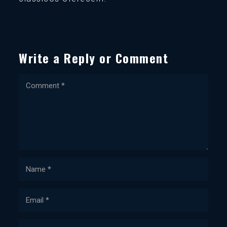
Write a Reply or Comment