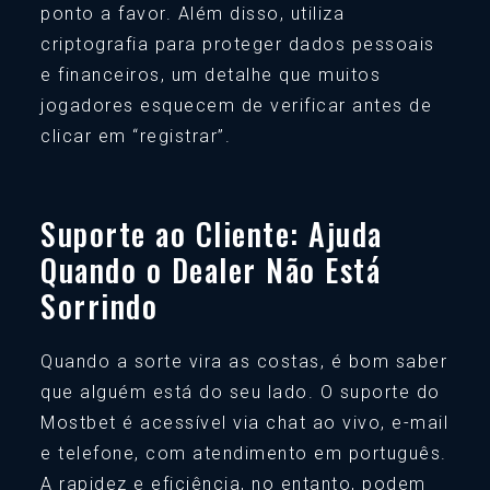
ponto a favor. Além disso, utiliza
criptografia para proteger dados pessoais
e financeiros, um detalhe que muitos
jogadores esquecem de verificar antes de
clicar em “registrar”.
Suporte ao Cliente: Ajuda
Quando o Dealer Não Está
Sorrindo
Quando a sorte vira as costas, é bom saber
que alguém está do seu lado. O suporte do
Mostbet é acessível via chat ao vivo, e-mail
e telefone, com atendimento em português.
A rapidez e eficiência, no entanto, podem