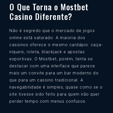
O Que Torna o Mostbet
Casino Diferente?
Não é segredo que o mercado de jogos
online está saturado. A maioria dos
cassinos oferece o mesmo cardápio: caça-
níqueis, roleta, blackjack e apostas
esportivas. O Mostbet, porém, tenta se
destacar com uma interface que parece
mais um convite para um bar moderno do
que para um cassino tradicional. A
navegabilidade é simples, quase como se o
site tivesse sido feito para quem não quer
perder tempo com menus confusos.