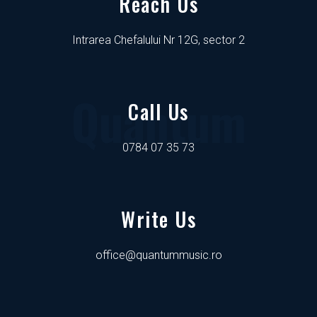
Reach Us
Intrarea Chefalului Nr 12G, sector 2
Quantum
Call Us
0784 07 35 73
Write Us
office@quantummusic.ro