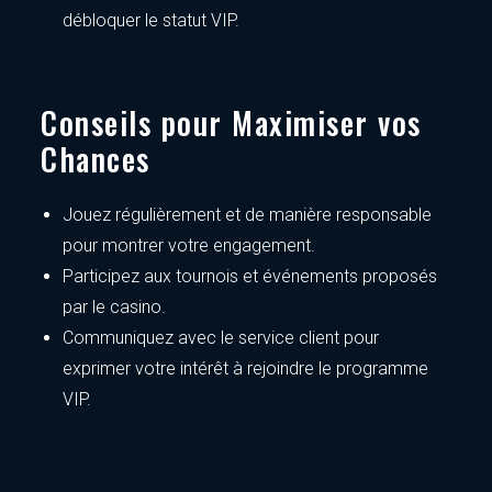
débloquer le statut VIP.
Conseils pour Maximiser vos
Chances
Jouez régulièrement et de manière responsable
pour montrer votre engagement.
Participez aux tournois et événements proposés
par le casino.
Communiquez avec le service client pour
exprimer votre intérêt à rejoindre le programme
VIP.