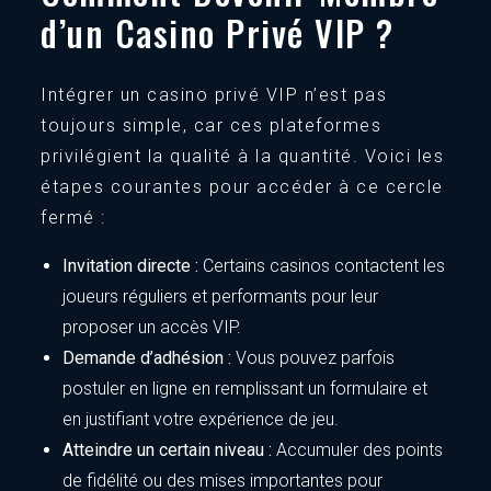
d’un Casino Privé VIP ?
Intégrer un casino privé VIP n’est pas
toujours simple, car ces plateformes
privilégient la qualité à la quantité. Voici les
étapes courantes pour accéder à ce cercle
fermé :
Invitation directe :
Certains casinos contactent les
joueurs réguliers et performants pour leur
proposer un accès VIP.
Demande d’adhésion :
Vous pouvez parfois
postuler en ligne en remplissant un formulaire et
en justifiant votre expérience de jeu.
Atteindre un certain niveau :
Accumuler des points
de fidélité ou des mises importantes pour