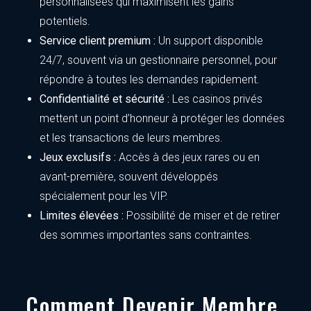
personnalisées qui maximisent les gains
potentiels.
Service client premium :
Un support disponible
24/7, souvent via un gestionnaire personnel, pour
répondre à toutes les demandes rapidement.
Confidentialité et sécurité :
Les casinos privés
mettent un point d’honneur à protéger les données
et les transactions de leurs membres.
Jeux exclusifs :
Accès à des jeux rares ou en
avant-première, souvent développés
spécialement pour les VIP.
Limites élevées :
Possibilité de miser et de retirer
des sommes importantes sans contraintes.
Comment Devenir Membre