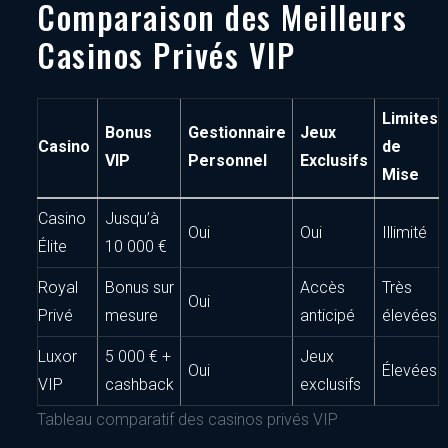
Comparaison des Meilleurs
Casinos Privés VIP
Limites
Bonus
Gestionnaire
Jeux
Casino
de
VIP
Personnel
Exclusifs
Mise
Casino
Jusqu’à
Oui
Oui
Illimité
Élite
10 000 €
Royal
Bonus sur
Accès
Très
Oui
Privé
mesure
anticipé
élevées
Luxor
5 000 € +
Jeux
Oui
Élevées
VIP
cashback
exclusifs
Tableau comparatif des casinos privés VIP