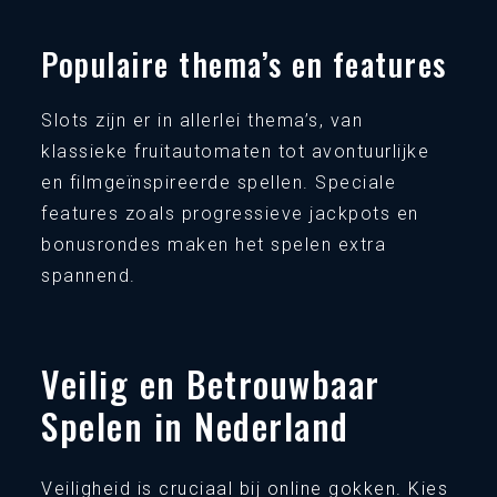
Populaire thema’s en features
Slots zijn er in allerlei thema’s, van
klassieke fruitautomaten tot avontuurlijke
en filmgeïnspireerde spellen. Speciale
features zoals progressieve jackpots en
bonusrondes maken het spelen extra
spannend.
Veilig en Betrouwbaar
Spelen in Nederland
Veiligheid is cruciaal bij online gokken. Kies