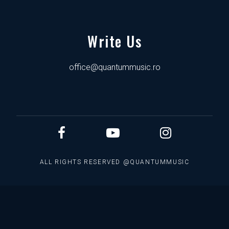
Write Us
office@quantummusic.ro
ALL RIGHTS RESERVED @QUANTUMMUSIC