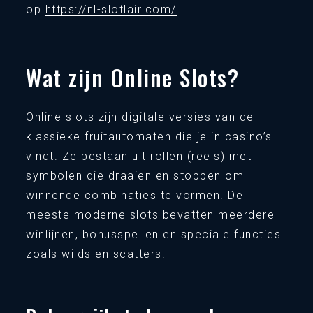
op
https://nl-slotlair.com/
.
Wat zijn Online Slots?
Online slots zijn digitale versies van de
klassieke fruitautomaten die je in casino’s
vindt. Ze bestaan uit rollen (reels) met
symbolen die draaien en stoppen om
winnende combinaties te vormen. De
meeste moderne slots bevatten meerdere
winlijnen, bonusspellen en speciale functies
zoals wilds en scatters.