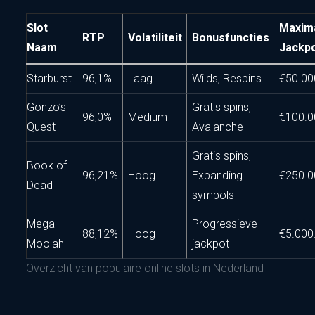
Slot
Maxim
RTP
Volatiliteit
Bonusfuncties
Naam
Jackp
Starburst
96,1%
Laag
Wilds, Respins
€50.00
Gonzo’s
Gratis spins,
96,0%
Medium
€100.0
Quest
Avalanche
Gratis spins,
Book of
96,21%
Hoog
Expanding
€250.0
Dead
symbols
Mega
Progressieve
88,12%
Hoog
€5.000
Moolah
jackpot
Overzicht van populaire online slots in Nederland