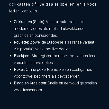
gokkasten of live dealer spellen, er is voor
ieder wat wils.
Gokkasten (Slots):
Van fruitautomaten tot
moderne videoslots met indrukwekkende
graphics en bonusrondes.
Roulette:
Zowel de Europese als Franse variant
zijn populair, vaak met live dealers.
Blackjack:
Strategisch kaartspel met verschillende
varianten en live opties.
Poker:
Online pokertoernooien en cashgames
voor zowel beginners als gevorderden.
Bingo en Krasloten:
Snelle en eenvoudige spellen
voor tussendoor.