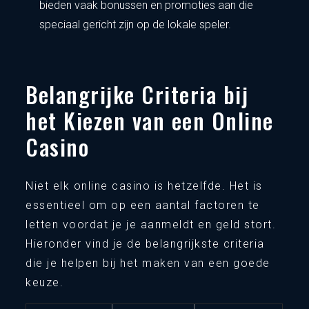
bieden vaak bonussen en promoties aan die
speciaal gericht zijn op de lokale speler.
Belangrijke Criteria bij
het Kiezen van een Online
Casino
Niet elk online casino is hetzelfde. Het is
essentieel om op een aantal factoren te
letten voordat je je aanmeldt en geld stort.
Hieronder vind je de belangrijkste criteria
die je helpen bij het maken van een goede
keuze.