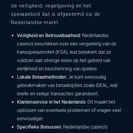
de veiligheid, regelgeving en het
spelaanbod dat is afgestemd op de
Nederlandse markt.
Veiligheid en Betrouwbaarheid:
Nederlandse
casino’s beschikken over een vergunning van de
Kansspelautoriteit (KSA), wat betekent dat ze
voldoen aan strenge eisen op het gebied van
eerlijkheid en bescherming van spelers.
Lokale Betaalmethoden:
Je kunt eenvoudig
gebruikmaken van betaalopties zoals iDEAL, wat
snelle en veilige transacties garandeert.
Klantenservice in het Nederlands:
Dit maakt het
oplossen van eventuele problemen of vragen veel
eenvoudiger.
Specifieke Bonussen:
Nederlandse casino’s