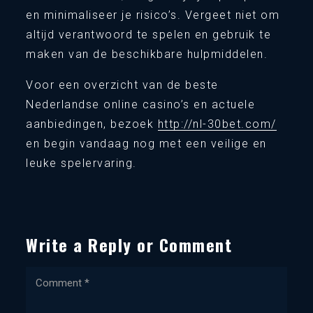
en minimaliseer je risico’s. Vergeet niet om
altijd verantwoord te spelen en gebruik te
maken van de beschikbare hulpmiddelen.
Voor een overzicht van de beste
Nederlandse online casino’s en actuele
aanbiedingen, bezoek
http://nl-30bet.com/
en begin vandaag nog met een veilige en
leuke spelervaring.
Write a Reply or Comment