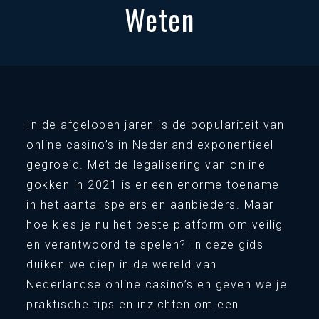
Weten
In de afgelopen jaren is de populariteit van
online casino’s in Nederland exponentieel
gegroeid. Met de legalisering van online
gokken in 2021 is er een enorme toename
in het aantal spelers en aanbieders. Maar
hoe kies je nu het beste platform om veilig
en verantwoord te spelen? In deze gids
duiken we diep in de wereld van
Nederlandse online casino’s en geven we je
praktische tips en inzichten om een