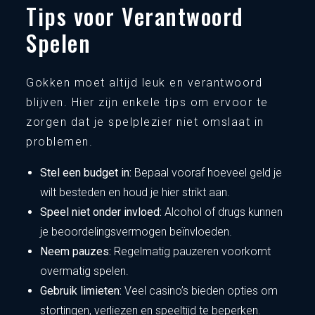
Tips voor Verantwoord
Spelen
Gokken moet altijd leuk en verantwoord
blijven. Hier zijn enkele tips om ervoor te
zorgen dat je spelplezier niet omslaat in
problemen.
Stel een budget in:
Bepaal vooraf hoeveel geld je
wilt besteden en houd je hier strikt aan.
Speel niet onder invloed:
Alcohol of drugs kunnen
je beoordelingsvermogen beïnvloeden.
Neem pauzes:
Regelmatig pauzeren voorkomt
overmatig spelen.
Gebruik limieten:
Veel casino’s bieden opties om
stortingen, verliezen en speeltijd te beperken.