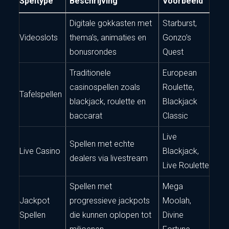
Speltype
Beschrijving
Voorbeeld
Digitale gokkasten met
Starburst,
Videoslots
thema’s, animaties en
Gonzo’s
bonusrondes
Quest
Traditionele
European
casinospellen zoals
Roulette,
Tafelspellen
blackjack, roulette en
Blackjack
baccarat
Classic
Live
Spellen met echte
Live Casino
Blackjack,
dealers via livestream
Live Roulette
Spellen met
Mega
Jackpot
progressieve jackpots
Moolah,
Spellen
die kunnen oplopen tot
Divine