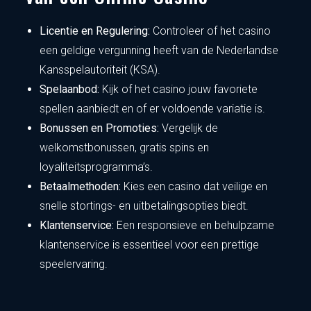
Licentie en Regulering:
Controleer of het casino
een geldige vergunning heeft van de Nederlandse
Kansspelautoriteit (KSA).
Spelaanbod:
Kijk of het casino jouw favoriete
spellen aanbiedt en of er voldoende variatie is.
Bonussen en Promoties:
Vergelijk de
welkomstbonussen, gratis spins en
loyaliteitsprogramma’s.
Betaalmethoden:
Kies een casino dat veilige en
snelle stortings- en uitbetalingsopties biedt.
Klantenservice:
Een responsieve en behulpzame
klantenservice is essentieel voor een prettige
speelervaring.