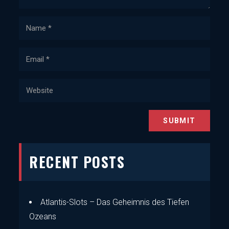
RECENT POSTS
Atlantis-Slots – Das Geheimnis des Tiefen
Ozeans