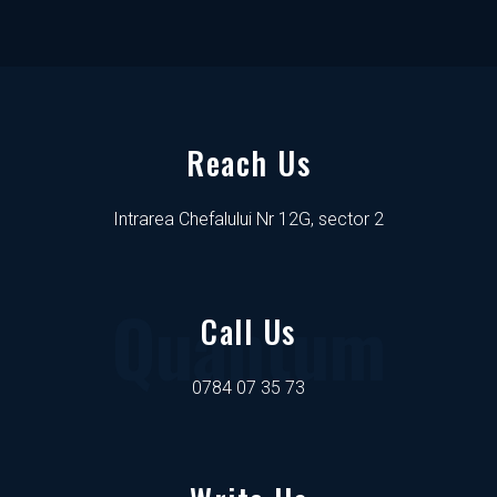
Reach Us
Intrarea Chefalului Nr 12G, sector 2
Quantum
Call Us
0784 07 35 73