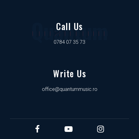
Quantum
Call Us
0784 07 35 73
Write Us
office@quantummusic.ro