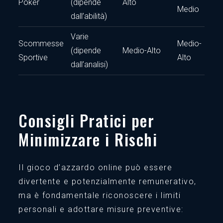
Poker
(dipende
Alto
Medio
dall’abilità)
Varie
Scommesse
Medio-
(dipende
Medio-Alto
Sportive
Alto
dall’analisi)
Consigli Pratici per
Minimizzare i Rischi
Il gioco d’azzardo online può essere
divertente e potenzialmente remunerativo,
ma è fondamentale riconoscere i limiti
personali e adottare misure preventive: