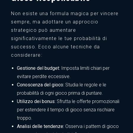
Non esiste una formula magica per vincere
sempre, ma adottare un approccio
strategico può aumentare
significativamente le tue probabilità di
successo. Ecco alcune tecniche da
considerare:
Gestione del budget:
Imposta limiti chiari per
evitare perdite eccessive.
Conoscenza del gioco:
Studia le regole e le
probabilità di ogni gioco prima di puntare.
Utilizzo dei bonus:
Sfrutta le offerte promozionali
per estendere il tempo di gioco senza rischiare
troppo.
Analisi delle tendenze:
Osserva i pattern di gioco