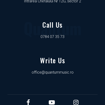
Intrarea Chefalului Nr 12G, sector 2
Quantum
Call Us
0784 07 35 73
Write Us
office@quantummusic.ro