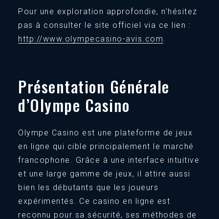
Pour une exploration approfondie, n’hésitez
pas à consulter le site officiel via ce lien :
http://www.olympecasino-avis.com
.
Présentation Générale
d’Olympe Casino
Olympe Casino est une plateforme de jeux
en ligne qui cible principalement le marché
francophone. Grâce à une interface intuitive
et une large gamme de jeux, il attire aussi
bien les débutants que les joueurs
expérimentés. Ce casino en ligne est
reconnu pour sa sécurité, ses méthodes de