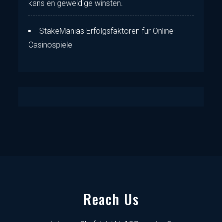
kans en geweldige winsten.
StakeManias Erfolgsfaktoren für Online-
Casinospiele
Reach Us