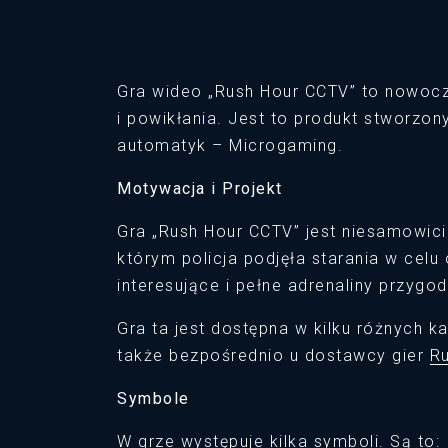
Gra wideo „Rush Hour CCTV” to nowocz
i powikłania. Jest to produkt stworzo
automatyk – Microgaming.
Motywacja i Projekt
Gra „Rush Hour CCTV” jest niesamowic
którym policja podjęła starania w celu 
interesujące i pełne adrenaliny przygod
Gra ta jest dostępna w kilku różnych k
także bezpośrednio u dostawcy gier
Ru
Symbole
W grze występuje kilka symboli. Są to: