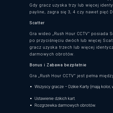
Gdy gracz uzyska trzy lub więcej ident
payline, zagra się 3, 4 czy nawet pięć D
Scatter
Gra wideo „Rush Hour CCTV” posiada Sc
po przyciśnięciu dwóch lub więcej Scat
gracz uzyska trzech lub więcej identy
darmowych obrotów.
Bonus i Zabawa bezpłatnie
Gra „Rush Hour CCTV” jest pełna międz
Wszyscy gracze – Dzikie Karty (mają kolor, 
Ustawienie dzikich kart.
Rozgrzewka darmowych obrotów.