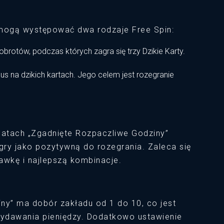
mogą występować dwa rodzaje Free Spin:
brotów, podczas których zagra się trzy Dzikie Karty.
s na dzikich kartach. Jego celem jest rozegranie
matach „Zgadnięte Rozpaczliwe Godziny”
ry jako pozytywną do rozegrania. Zaleca się
awkę i najlepszą kombinacje.
ny” ma dobór zakładu od 1 do 10, co jest
 wydawania pieniędzy. Dodatkowo ustawienie