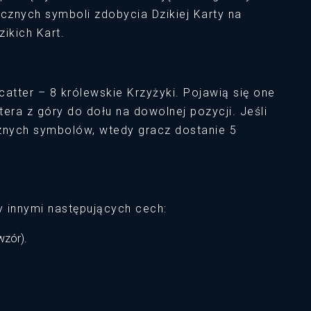
ycznych symboli zdobycia Dzikiej Karty na
zikich Kart.
atter – 8 królewskie Krzyżyki. Pojawią się one
tera z góry do dołu na dowolnej pozycji. Jeśli
cznych symbolów, wtedy gracz dostanie 5
y innymi następujących cech:
wzór).