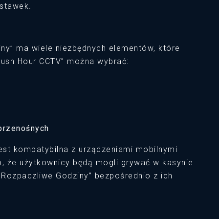
 stawek.
ny” ma wiele niezbędnych elementów, które
„Rush Hour CCTV” można wybrać:
przenośnych
est kompatybilna z urządzeniami mobilnymi
 to, że użytkownicy będą mogli grywać w kasynie
 Rozpaczliwe Godziny” bezpośrednio z ich