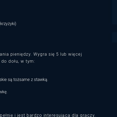
krzyżyki)
nia pieniędzy. Wygra się 5 lub więcej
 do dołu, w tym:
wskie są tożsame z stawką.
wkę.
łnię i jest bardzo interesująca dla graczy.