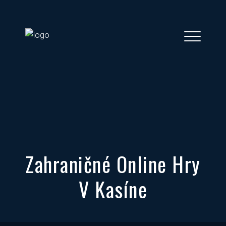
Zahraničné Online Hry
V Kasíne