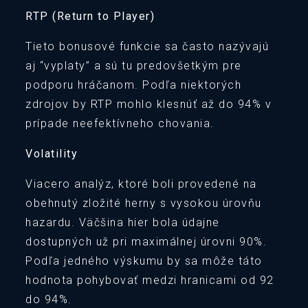
RTP (Return to Player)
Tieto bonusové funkcie sa často nazývajú
aj “vyplaty” a sú tu predovšetkým pre
podporu hráčanom. Podľa niektorých
zdrojov by RTP mohlo klesnúť až do 94% v
prípade neefektívneho chovania.
Volatility
Viacero analýz, ktoré boli provedené na
obehnutý zložité herny s vysokou úrovňu
hazardu. Väčšina hier bola údajne
dostupných už pri maximálnej úrovni 90%.
Podľa jedného výskumu by sa môže táto
hodnota pohybovať medzi hranicami od 92
do 94%.