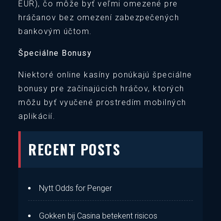
EUR), čo môže byť veľmi omezené pre
hráčanov bez omezení zabezpečených
bankovým účtom.
Špeciálne Bonusy
Niektoré online kasíny ponúkajú špeciálne
bonusy pre začínajúcich hráčov, ktorých
môžu byť vyučené prostredím mobilných
aplikácií.
RECENT POSTS
Nytt Odds for Penger
Gokken bij Casina betekent risicos