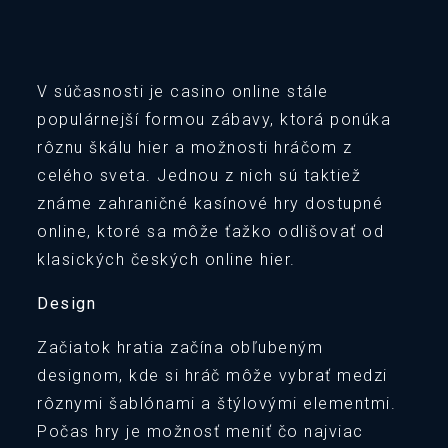
V súčasnosti je casino online stále
populárnejší formou zábavy, ktorá ponúka
rôznu škálu hier a možnosti hráčom z
celého sveta. Jednou z nich sú taktiež
známe zahraničné kasínové hry dostupné
online, ktoré sa môže ťažko odlišovať od
klasických českých online hier.
Design
Začiatok hratia začína obľubeným
designom, kde si hráč môže vybrať medzi
rôznymi šablónami a štýlovými elementmi.
Počas hry je možnosť meniť čo najviac