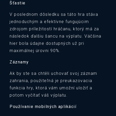
Šťastie
V poslednom dôsledku sa táto hra stáva
jednoduchým a efektívne fungujúcim
zdrojom príležitostí hráčanu, ktorý má za
následok ďalšiu šancu na výplatu. Väčšina
hier bola údajne dostupných už pri
maximálnej úrovni 90%.
Záznamy
Ak by ste sa chtěli uchovať svoj záznam
zahrania, použiteľná je preukazovacia
funkcia hry, ktorá vám umožní uložiť a
potom vyčítať váš výplatu.
Používanie mobilných aplikácií