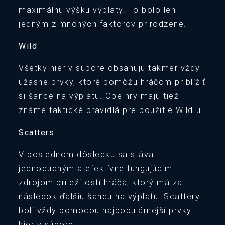
maximálnu výšku výplaty. To bolo len
jedným z mnohých faktorov prirodzene.
Wild
Všetky hier v súbore obsahujú takmer vždy
úžasne prvky, ktoré pomôžu hráčom priblížiť
si šance na výplatu. Obe hry majú tiež
známe taktické pravidlá pre použitie Wild-u.
Scatters
V poslednom dôsledku sa stáva
jednoduchým a efektívne fungujúcim
zdrojom príležitostí hráča, ktorý má za
následok ďalšiu šancu na výplatu. Scattery
boli vždy pomocou najpopulárnejší prvky
hier v súbore.