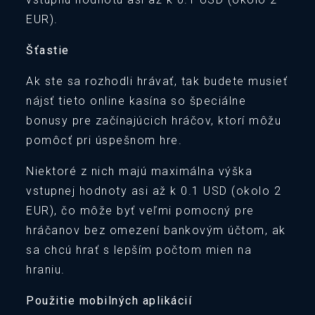
EUR).
Šťastie
Ak ste sa rozhodli hrávať, tak budete musieť
nájsť tieto online kasína so špeciálne
bonusy pre začínajúcich hráčov, ktorí môžu
pomôcť pri úspešnom hre.
Niektoré z nich majú maximálna výška
vstupnej hodnoty asi až k 0.1 USD (okolo 2
EUR), čo môže byť veľmi pomocný pre
hráčanov bez omezení bankovým účtom, ak
sa chcú hrať s lepším počtom mien na
hraniu.
Použitie mobilných aplikácií