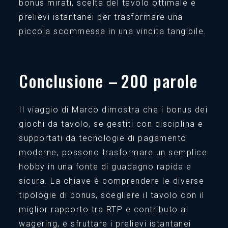
bonus mirati, scelta del tavolo ottimale e
prelievi istantanei per trasformare una
piccola scommessa in una vincita tangibile.
Conclusione – 200 parole
Il viaggio di Marco dimostra che i bonus dei
giochi da tavolo, se gestiti con disciplina e
supportati da tecnologie di pagamento
moderne, possono trasformare un semplice
hobby in una fonte di guadagno rapida e
sicura. La chiave è comprendere le diverse
tipologie di bonus, scegliere il tavolo con il
miglior rapporto tra RTP e contributo al
wagering, e sfruttare i prelievi istantanei