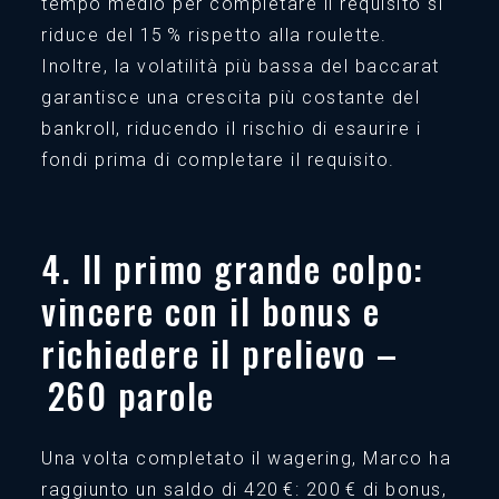
tempo medio per completare il requisito si
riduce del 15 % rispetto alla roulette.
Inoltre, la volatilità più bassa del baccarat
garantisce una crescita più costante del
bankroll, riducendo il rischio di esaurire i
fondi prima di completare il requisito.
4. Il primo grande colpo:
vincere con il bonus e
richiedere il prelievo –
260 parole
Una volta completato il wagering, Marco ha
raggiunto un saldo di 420 €: 200 € di bonus,