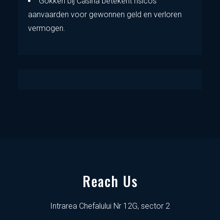
Gokken bij Casina betekent risicos
aanvaarden voor gewonnen geld en verloren
vermogen.
Reach Us
Intrarea Chefalului Nr 12G, sector 2