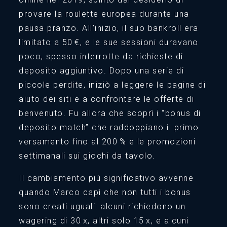
provare la roulette europea durante una
pausa pranzo. All’inizio, il suo bankroll era
limitato a 50 €, e le sue sessioni duravano
poco, spesso interrotte da richieste di
deposito aggiuntivo. Dopo una serie di
piccole perdite, iniziò a leggere le pagine di
aiuto dei siti e a confrontare le offerte di
benvenuto. Fu allora che scoprì i “bonus di
deposito match” che raddoppiano il primo
versamento fino al 200 % e le promozioni
settimanali sui giochi da tavolo.
Il cambiamento più significativo avvenne
quando Marco capì che non tutti i bonus
sono creati uguali: alcuni richiedono un
wagering di 30 x, altri solo 15 x, e alcuni