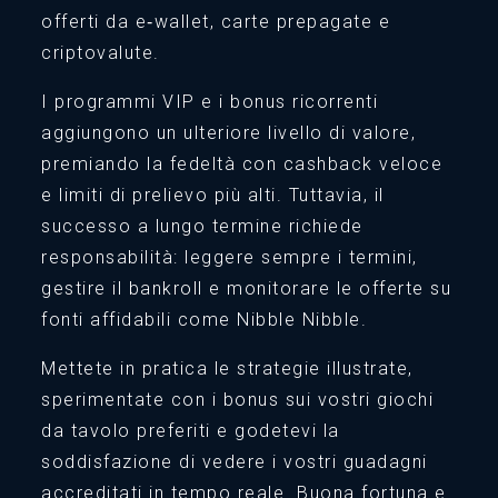
offerti da e‑wallet, carte prepagate e
criptovalute.
I programmi VIP e i bonus ricorrenti
aggiungono un ulteriore livello di valore,
premiando la fedeltà con cashback veloce
e limiti di prelievo più alti. Tuttavia, il
successo a lungo termine richiede
responsabilità: leggere sempre i termini,
gestire il bankroll e monitorare le offerte su
fonti affidabili come Nibble Nibble.
Mettete in pratica le strategie illustrate,
sperimentate con i bonus sui vostri giochi
da tavolo preferiti e godetevi la
soddisfazione di vedere i vostri guadagni
accreditati in tempo reale. Buona fortuna e