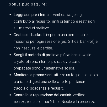
bonus può seguire:
Leggi sempre i termini
: verifica wagering,
contributo al requisito, limiti di tempo e restrizioni
sui metodi di prelievo.
Gestisci il bankroll
: imposta una percentuale
massima per ogni sessione (es. 5 % del bankroll) e
non inseguire le perdite.
Scegli il metodo di prelievo più veloce
: e‑wallet e
crypto offrono i tempi più rapidi; le carte
prepagate sono un’alternativa solida.
Monitora le promozioni
: utilizza un foglio di calcolo
o un’app di gestione delle offerte per tenere
traccia di scadenze e requisiti.
Controlla la reputazione del casinò
: verifica
licenze, recensioni su Nibble Nibble e la presenza