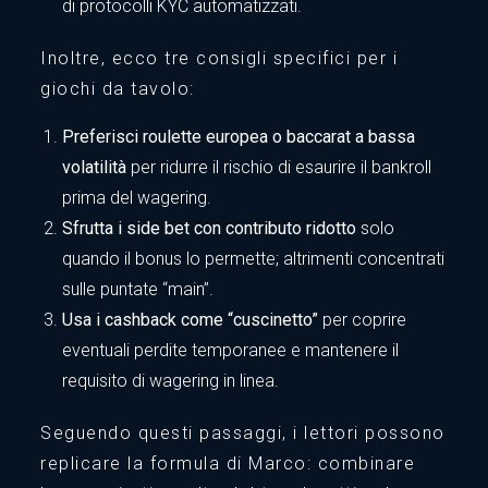
di protocolli KYC automatizzati.
Inoltre, ecco tre consigli specifici per i
giochi da tavolo:
Preferisci roulette europea o baccarat a bassa
volatilità
per ridurre il rischio di esaurire il bankroll
prima del wagering.
Sfrutta i side bet con contributo ridotto
solo
quando il bonus lo permette; altrimenti concentrati
sulle puntate “main”.
Usa i cashback come “cuscinetto”
per coprire
eventuali perdite temporanee e mantenere il
requisito di wagering in linea.
Seguendo questi passaggi, i lettori possono
replicare la formula di Marco: combinare