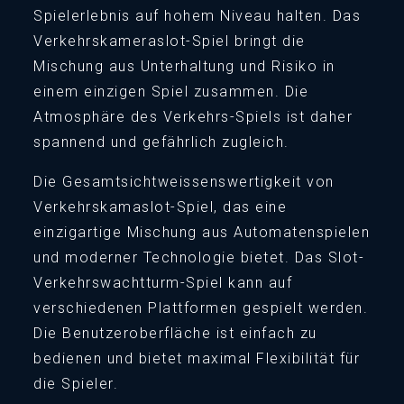
Spielerlebnis auf hohem Niveau halten. Das
Verkehrskameraslot-Spiel bringt die
Mischung aus Unterhaltung und Risiko in
einem einzigen Spiel zusammen. Die
Atmosphäre des Verkehrs-Spiels ist daher
spannend und gefährlich zugleich.
Die Gesamtsichtweissenswertigkeit von
Verkehrskamaslot-Spiel, das eine
einzigartige Mischung aus Automatenspielen
und moderner Technologie bietet. Das Slot-
Verkehrswachtturm-Spiel kann auf
verschiedenen Plattformen gespielt werden.
Die Benutzeroberfläche ist einfach zu
bedienen und bietet maximal Flexibilität für
die Spieler.