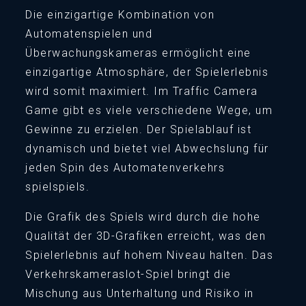
Die einzigartige Kombination von
Automatenspielen und
Überwachungskameras ermöglicht eine
einzigartige Atmosphäre, der Spielerlebnis
wird somit maximiert. Im Traffic Camera
Game gibt es viele verschiedene Wege, um
Gewinne zu erzielen. Der Spielablauf ist
dynamisch und bietet viel Abwechslung für
jeden Spin des Automatenverkehrs
spielspiels.
Die Grafik des Spiels wird durch die hohe
Qualität der 3D-Grafiken erreicht, was den
Spielerlebnis auf hohem Niveau halten. Das
Verkehrskameraslot-Spiel bringt die
Mischung aus Unterhaltung und Risiko in