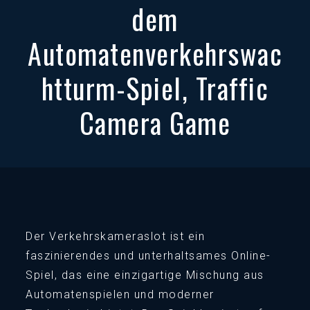
dem
Automatenverkehrswac
htturm-Spiel, Traffic
Camera Game
Der Verkehrskameraslot ist ein
faszinierendes und unterhaltsames Online-
Spiel, das eine einzigartige Mischung aus
Automatenspielen und moderner