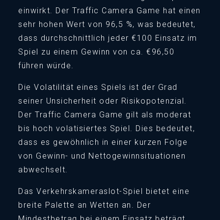
einwirkt. Der Traffic Camera Game hat einen
sehr hohen Wert von 96,5 %, was bedeutet,
dass durchschnittlich jeder €100 Einsatz im
Spiel zu einem Gewinn von ca. €96,50
führen würde.
Die Volatilität eines Spiels ist der Grad
seiner Unsicherheit oder Risikopotenzial.
Der Traffic Camera Game gilt als moderat
bis hoch volatisiertes Spiel. Dies bedeutet,
dass es gewöhnlich in einer kurzen Folge
von Gewinn- und Nettogewinnsituationen
abwechselt.
Das Verkehrskameraslot-Spiel bietet eine
breite Palette an Wetten an. Der
Mindestbetrag bei einem Einsatz beträgt