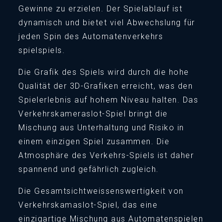
Gewinne zu erzielen. Der Spielablauf ist
dynamisch und bietet viel Abwechslung für
jeden Spin des Automatenverkehrs
spielspiels.
Die Grafik des Spiels wird durch die hohe
Qualität der 3D-Grafiken erreicht, was den
Spielerlebnis auf hohem Niveau halten. Das
Verkehrskameraslot-Spiel bringt die
Mischung aus Unterhaltung und Risiko in
einem einzigen Spiel zusammen. Die
Atmosphäre des Verkehrs-Spiels ist daher
spannend und gefährlich zugleich.
Die Gesamtsichtweissenswertigkeit von
Verkehrskamaslot-Spiel, das eine
einzigartige Mischung aus Automatenspielen