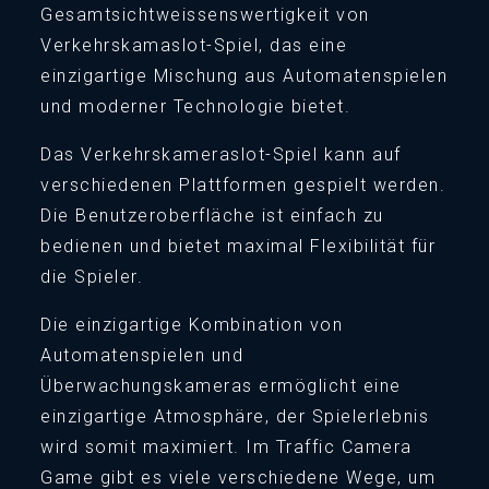
Gesamtsichtweissenswertigkeit von
Verkehrskamaslot-Spiel, das eine
einzigartige Mischung aus Automatenspielen
und moderner Technologie bietet.
Das Verkehrskameraslot-Spiel kann auf
verschiedenen Plattformen gespielt werden.
Die Benutzeroberfläche ist einfach zu
bedienen und bietet maximal Flexibilität für
die Spieler.
Die einzigartige Kombination von
Automatenspielen und
Überwachungskameras ermöglicht eine
einzigartige Atmosphäre, der Spielerlebnis
wird somit maximiert. Im Traffic Camera
Game gibt es viele verschiedene Wege, um