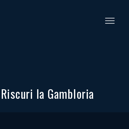
 Riscuri la Gambloria