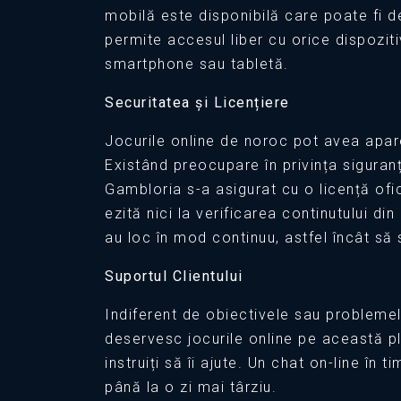
mobilă este disponibilă care poate fi 
permite accesul liber cu orice dispozit
smartphone sau tabletă.
Securitatea și Licențiere
Jocurile online de noroc pot avea apa
Existând preocupare în privința siguranțe
Gambloria s-a asigurat cu o licență ofi
ezită nici la verificarea continutului din
au loc în mod continuu, astfel încât să 
Suportul Clientului
Indiferent de obiectivele sau problemel
deservesc jocurile online pe această p
instruiți să îi ajute. Un chat on-line în 
până la o zi mai târziu.