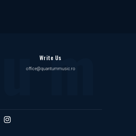
tum
Write Us
office@quantummusic.ro