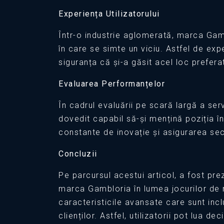
Experiența Utilizatorului
Într-o industrie aglomerată, marca Gamb
în care se simte un viciu. Astfel de expe
siguranța că și-a găsit acel loc prefera
Evaluarea Performanțelor
În cadrul evaluării pe scară largă a ser
dovedit capabil să-și mențină poziția în
constante de inovație și asigurarea sec
Concluzii
Pe parcursul acestui articol, a fost pr
marca Gambloria în lumea jocurilor de 
caracteristicile avansate care sunt incl
clienților. Astfel, utilizatorii pot lua d