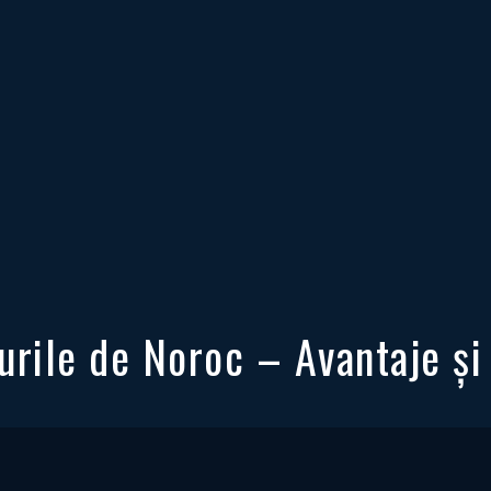
curile de Noroc – Avantaje și