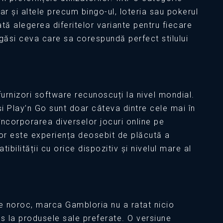
 dar și altele precum bingo-ul, loteria sau pokerul
tă alegerea diferitelor variante pentru fiecare
 găsi ceva care sa corespundă perfect stilului
urnizori software recunoscuți la nivel mondial.
i Play’n Go sunt doar câteva dintre cele mai în
încorporarea diverselor jocuri online pe
tor este experiența deosebit de plăcută a
ibilității cu orice dispozitiv și nivelul mare al
 de noroc, marca Gambloria nu a ratat nicio
es la produsele sale preferate. O versiune