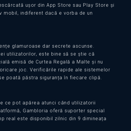
descărcată ușor din App Store sau Play Store și
iv mobil, indiferent dacă e vorba de un
rențe glamuroase dar secrete ascunse.
i utilizatorilor, este bine să se știe că
cială emisă de Curtea Regală a Malte și nu
 oricare joc. Verificările rapide ale sistemelor
se poată păstra siguranța în fiecare clipă.
e ce pot apărea atunci când utilizatorii
latformă, Gambloria oferă suporter special
timp real este disponibil zilnic din 9 dimineața