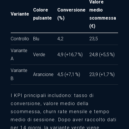
Valore
Colore
Conversione
medio
Variante
pulsante
(%)
scommessa
(€)
Controllo
Blu
4,2
23,5
Variante
Verde
4,9 (+16,7 %)
24,8 (+5,5 %)
A
Variante
Arancione
4,5 (+7,1 %)
23,9 (+1,7 %)
B
I KPI principali includono: tasso di
conversione, valore medio della
scommessa, churn rate mensile e tempo
medio di sessione. Dopo aver raccolto dati
per 14 giorni, la variante verde viene