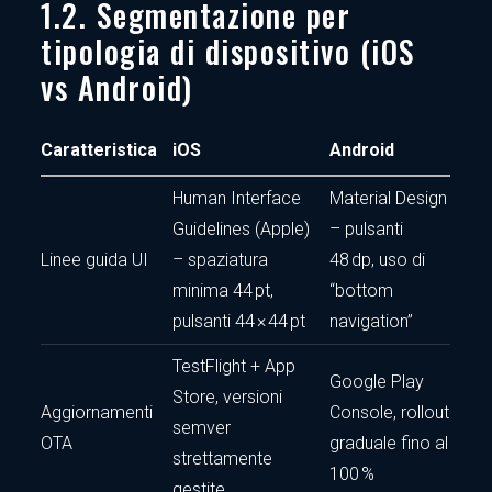
1.2. Segmentazione per
tipologia di dispositivo (iOS
vs Android)
Caratteristica
iOS
Android
Human Interface
Material Design
Guidelines (Apple)
– pulsanti
Linee guida UI
– spaziatura
48 dp, uso di
minima 44 pt,
“bottom
pulsanti 44 × 44 pt
navigation”
TestFlight + App
Google Play
Store, versioni
Aggiornamenti
Console, rollout
semver
OTA
graduale fino al
strettamente
100 %
gestite