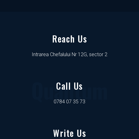
Reach Us
Intrarea Chefalului Nr 12G, sector 2
Quantum
Call Us
0784 07 35 73
Write Us