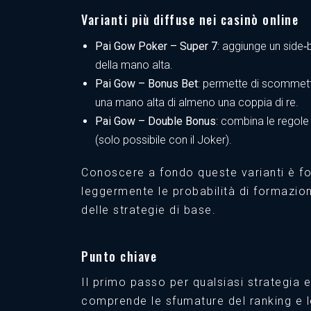
Varianti più diffuse nei casinò online
Pai Gow Poker – Super 7
: aggiunge un side‑b
della mano alta.
Pai Gow – Bonus Bet
: permette di scommette
una mano alta di almeno una coppia di re.
Pai Gow – Double Bonus
: combina le regole
(solo possibile con il Joker).
Conoscere a fondo queste varianti è f
leggermente le probabilità di formazion
delle strategie di base.
Punto chiave
Il primo passo per qualsiasi strategia 
comprende le sfumature del ranking e le