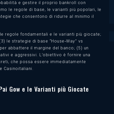
babilità e gestire il proprio bankroll con
mo le regole di base, le varianti più popolari, le
rategie che consentono di ridurre al minimo il
) le regole fondamentali e le varianti più giocate;
à; (3) le strategie di base “House‑Way” vs
per abbattere il margine del banco; (5) un
ivi e aggressivi. L’obiettivo è fornire una
creti, che possa essere immediatamente
 Casinoitaliani.
Pai Gow e le Varianti più Giocate