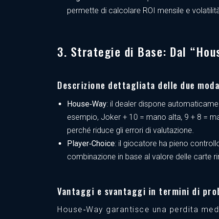
permette di calcolare ROI mensile e volatilit
3. Strategie di Base: Dal “Hou
Descrizione dettagliata delle due moda
House‑Way
: il dealer dispone automaticame
esempio, Joker + 10 = mano alta, 9 + 8 = man
perché riduce gli errori di valutazione.
Player‑Choice
: il giocatore ha pieno controll
combinazione in base al valore delle carte r
Vantaggi e svantaggi in termini di pro
House‑Way garantisce una perdita media 