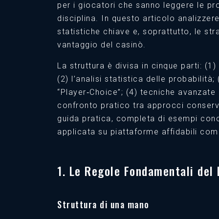
per i giocatori che sanno leggere le pro
disciplina. In questo articolo analizzere
statistiche chiave e, soprattutto, le st
vantaggio del casinò.
La struttura è divisa in cinque parti: (1
(2) l’analisi statistica delle probabilit
“Player‑Choice”; (4) tecniche avanzate 
confronto pratico tra approcci conservat
guida pratica, completa di esempi con
applicata su piattaforme affidabili come
1. Le Regole Fondamentali del 
Struttura di una mano