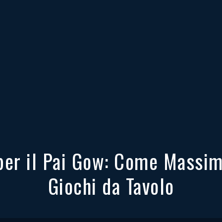
per il Pai Gow: Come Massimi
Giochi da Tavolo