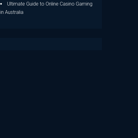
Ultimate Guide to Online Casino Gaming
in Australia