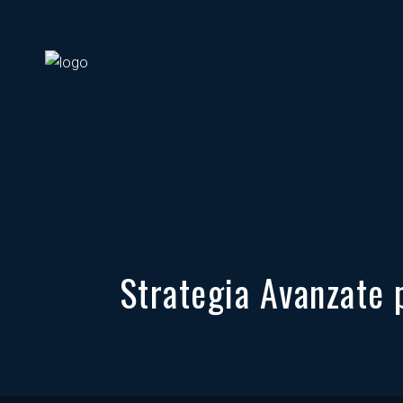
Strategia Avanzate 