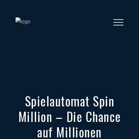
Spielautomat Spin
Million – Die Chance
auf Millionen