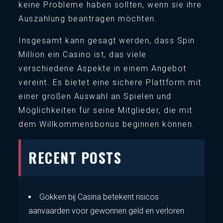
keine Probleme haben sollten, wenn sie ihre
Auszahlung beantragen möchten.
Insgesamt kann gesagt werden, dass Spin
Million ein Casino ist, das viele
verschiedene Aspekte in einem Angebot
vereint. Es bietet eine sichere Plattform mit
einer großen Auswahl an Spielen und
Möglichkeiten für seine Mitglieder, die mit
dem Willkommensbonus beginnen können.
RECENT POSTS
Gokken bij Casina betekent risicos
aanvaarden voor gewonnen geld en verloren