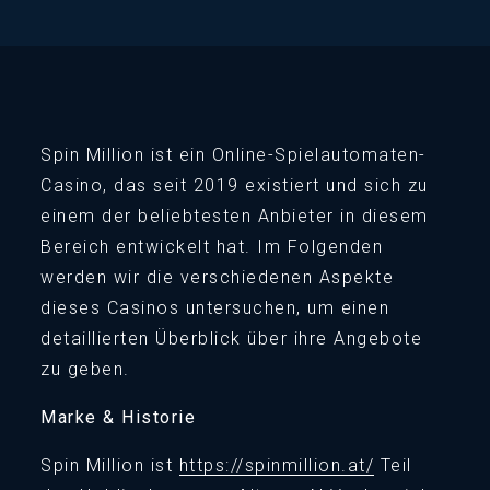
Spin Million ist ein Online-Spielautomaten-
Casino, das seit 2019 existiert und sich zu
einem der beliebtesten Anbieter in diesem
Bereich entwickelt hat. Im Folgenden
werden wir die verschiedenen Aspekte
dieses Casinos untersuchen, um einen
detaillierten Überblick über ihre Angebote
zu geben.
Marke & Historie
Spin Million ist
https://spinmillion.at/
Teil