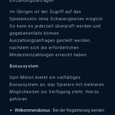
Einzahlungsbeträgen.
Im Übrigen ist der Zugriff auf das
Spielerkonto ohne Schwierigkeiten möglich.
So kann es jederzeit überprüft werden und
gegebenenfalls können
Auszahlungsanfragen gestellt werden,
nachdem sich die erforderlichen
Mindesteinzahlungen erreicht haben.
Bonussystem
Spin Million bietet ein vielfältiges
Bonussystem an, das Spielern mit mehreren
Möglichkeiten zur Verfügung steht. Hierzu
gehören:
Willkommensbonus
: Bei der Registrierung werden