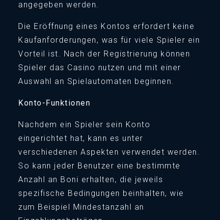
angegeben werden.
Die Eröffnung eines Kontos erfordert keine
Kaufanforderungen, was für viele Spieler ein
Vorteil ist. Nach der Registrierung können
Spieler das Casino nutzen und mit einer
Auswahl an Spielautomaten beginnen.
Konto-Funktionen
Nachdem ein Spieler sein Konto
eingerichtet hat, kann es unter
verschiedenen Aspekten verwendet werden.
So kann jeder Benutzer eine bestimmte
Anzahl an Boni erhalten, die jeweils
spezifische Bedingungen beinhalten, wie
zum Beispiel Mindestanzahl an