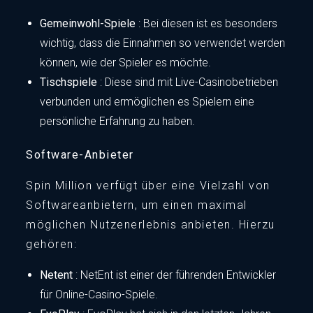
Gemeinwohl-Spiele
: Bei diesen ist es besonders
wichtig, dass die Einnahmen so verwendet werden
können, wie der Spieler es möchte.
Tischspiele
: Diese sind mit Live-Casinobetrieben
verbunden und ermöglichen es Spielern eine
persönliche Erfahrung zu haben.
Software-Anbieter
Spin Million verfügt über eine Vielzahl von
Softwareanbietern, um einen maximal
möglichen Nutzenerlebnis anbieten. Hierzu
gehören:
Netent
: NetEnt ist einer der führenden Entwickler
für Online-Casino-Spiele.