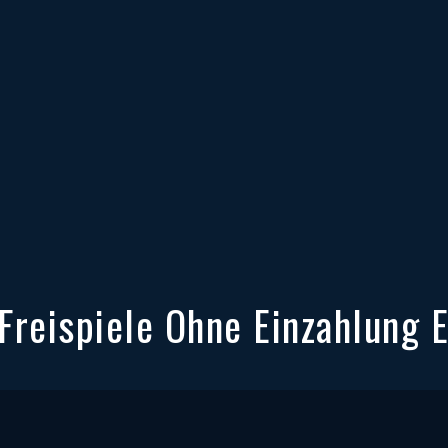
Freispiele Ohne Einzahlung 