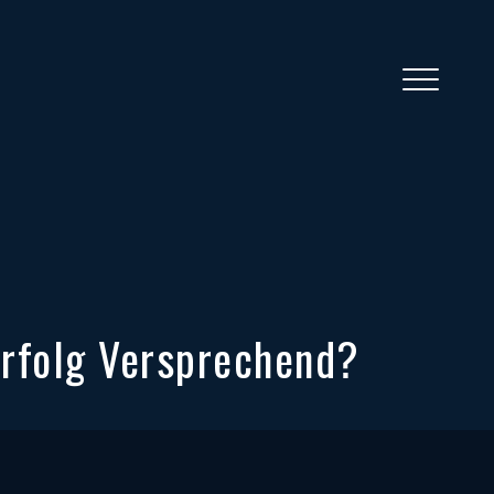
Erfolg Versprechend?