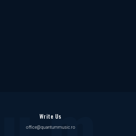
tum
Write Us
office@quantummusic.ro