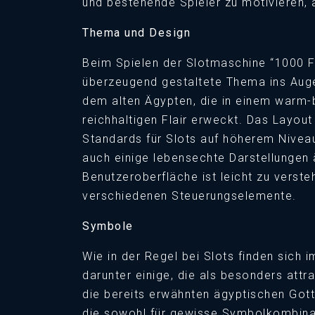
und bestehende Spieler zu motivieren, a
Thema und Design
Beim Spielen der Slotmaschine “1000 Fr
überzeugend gestaltete Thema ins Auge.
dem alten Ägypten, die in einem warm-br
reichhaltigen Flair erweckt. Das Layout 
Standards für Slots auf höherem Niveau
auch einige lebensechte Darstellungen 
Benutzeroberfläche ist leicht zu verste
verschiedenen Steuerungselemente.
Symbole
Wie in der Regel bei Slots finden sich
darunter einige, die als besonders att
die bereits erwähnten ägyptischen Gotth
die sowohl für gewisse Symbolkombinat