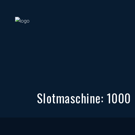
Slotmaschine: 1000 