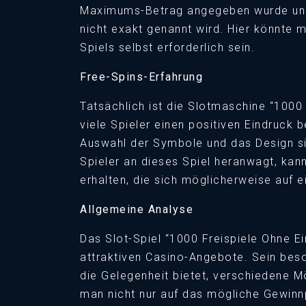
Maximums-Betrag angegeben wurde und 
nicht exakt genannt wird. Hier könnte 
Spiels selbst erforderlich sein.
Free-Spins-Erfahrung
Tatsächlich ist die Slotmaschine “1000 
viele Spieler einen positiven Eindruck
Auswahl der Symbole und das Design si
Spieler an dieses Spiel heranwagt, kan
erhalten, die sich möglicherweise auf 
Allgemeine Analyse
Das Slot-Spiel “1000 Freispiele Ohne Ei
attraktiven Casino-Angebote. Sein beso
die Gelegenheit bietet, verschiedene M
man nicht nur auf das mögliche Gewinn