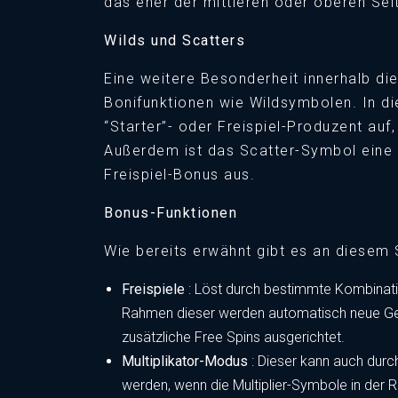
das eher der mittleren oder oberen Sei
Wilds und Scatters
Eine weitere Besonderheit innerhalb di
Bonifunktionen wie Wildsymbolen. In di
“Starter”- oder Freispiel-Produzent auf
Außerdem ist das Scatter-Symbol eine 
Freispiel-Bonus aus.
Bonus-Funktionen
Wie bereits erwähnt gibt es an diesem
Freispiele
: Löst durch bestimmte Kombinatio
Rahmen dieser werden automatisch neue Ge
zusätzliche Free Spins ausgerichtet.
Multiplikator-Modus
: Dieser kann auch durc
werden, wenn die Multiplier-Symbole in der 