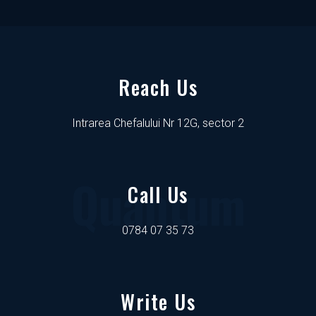
Reach Us
Intrarea Chefalului Nr 12G, sector 2
Quantum
Call Us
0784 07 35 73
Write Us