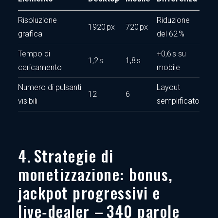
Risoluzione
Riduzione
1920 px
720 px
grafica
del 62 %
Tempo di
+0,6 s su
1,2 s
1,8 s
caricamento
mobile
Numero di pulsanti
Layout
12
6
visibili
semplificato
4. Strategie di
monetizzazione: bonus,
jackpot progressivi e
live‑dealer – 340 parole