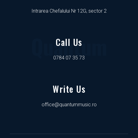
Intrarea Chefalului Nr 12G, sector 2
Quantum
Call Us
0784 07 35 73
Write Us
office@quantummusic.ro