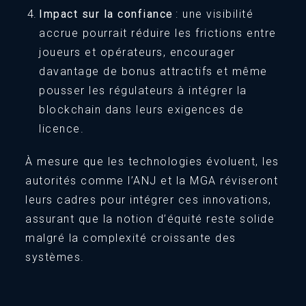
Impact sur la confiance
: une visibilité
accrue pourrait réduire les frictions entre
joueurs et opérateurs, encourager
davantage de bonus attractifs et même
pousser les régulateurs à intégrer la
blockchain dans leurs exigences de
licence.
À mesure que les technologies évoluent, les
autorités comme l’ANJ et la MGA réviseront
leurs cadres pour intégrer ces innovations,
assurant que la notion d’équité reste solide
malgré la complexité croissante des
systèmes.