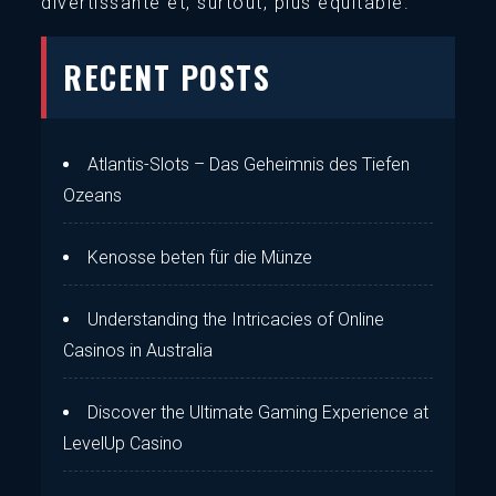
divertissante et, surtout, plus équitable.
RECENT POSTS
Atlantis-Slots – Das Geheimnis des Tiefen
Ozeans
Kenosse beten für die Münze
Understanding the Intricacies of Online
Casinos in Australia
Discover the Ultimate Gaming Experience at
LevelUp Casino