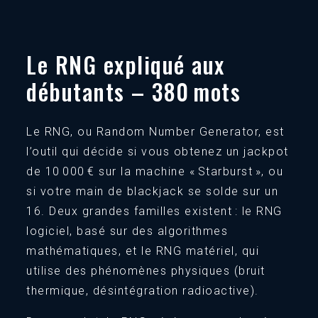
Le RNG expliqué aux
débutants – 380 mots
Le RNG, ou Random Number Generator, est
l’outil qui décide si vous obtenez un jackpot
de 10 000 € sur la machine « Starburst », ou
si votre main de blackjack se solde sur un
16. Deux grandes familles existent : le RNG
logiciel, basé sur des algorithmes
mathématiques, et le RNG matériel, qui
utilise des phénomènes physiques (bruit
thermique, désintégration radioactive).