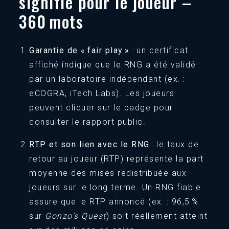
signifie pour le joueur –
360 mots
Garantie de « fair play »
: un certificat
affiché indique que le RNG a été validé
par un laboratoire indépendant (ex. :
eCOGRA, iTech Labs). Les joueurs
peuvent cliquer sur le badge pour
consulter le rapport public.
RTP et son lien avec le RNG
: le taux de
retour au joueur (RTP) représente la part
moyenne des mises redistribuée aux
joueurs sur le long terme. Un RNG fiable
assure que le RTP annoncé (ex. : 96,5 %
sur
Gonzo’s Quest
) soit réellement atteint