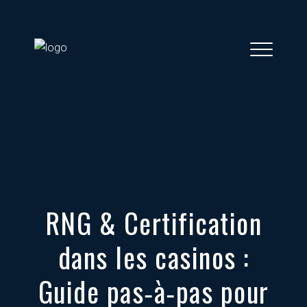
RNG & Certification
dans les casinos :
Guide pas‑à‑pas pour