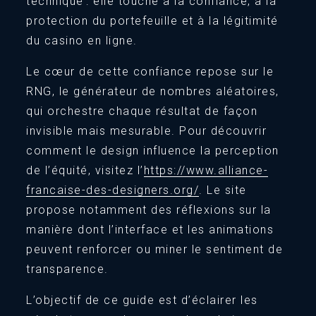
technique : elle touche à la confiance, à la
protection du portefeuille et à la légitimité
du casino en ligne.
Le cœur de cette confiance repose sur le
RNG, le générateur de nombres aléatoires,
qui orchestre chaque résultat de façon
invisible mais mesurable. Pour découvrir
comment le design influence la perception
de l’équité, visitez l’
https://www.alliance-
francaise-des-designers.org/
. Le site
propose notamment des réflexions sur la
manière dont l’interface et les animations
peuvent renforcer ou miner le sentiment de
transparence.
L’objectif de ce guide est d’éclairer les