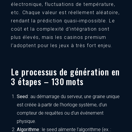
électronique, fluctuations de température,
etc. Chaque valeur est réellement aléatoire,
rendant la prédiction quasi‑impossible. Le
coût et la complexité d’intégration sont
plus élevés, mais les casinos premium
l’adoptent pour les jeux à très fort enjeu.
Le processus de génération en
3 étapes – 130 mots
Seed
: au démarrage du serveur, une graine unique
est créée à partir de l’horloge système, d’un
compteur de requêtes ou d’un événement
physique.
Algorithme
: le seed alimente l’algorithme (ex. :