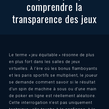
comprendre la
transparence des jeux
Le terme « jeu équitable » résonne de plus
en plus fort dans les salles de jeux
virtuelles. À l’ère où les bonus flamboyants
et les paris sportifs se multiplient, le joueur
se demande comment savoir si le résultat
d’un spin de machine à sous ou d’une main
de poker en ligne est réellement aléatoire.
Cette interrogation n’est pas uniquement