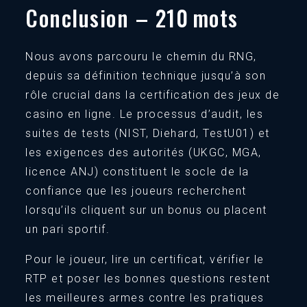
Conclusion – 210 mots
Nous avons parcouru le chemin du RNG,
depuis sa définition technique jusqu’à son
rôle crucial dans la certification des jeux de
casino en ligne. Le processus d’audit, les
suites de tests (NIST, Diehard, TestU01) et
les exigences des autorités (UKGC, MGA,
licence ANJ) constituent le socle de la
confiance que les joueurs recherchent
lorsqu’ils cliquent sur un bonus ou placent
un pari sportif.
Pour le joueur, lire un certificat, vérifier le
RTP et poser les bonnes questions restent
les meilleures armes contre les pratiques