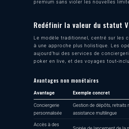
premium sans violer les nouvelles limit
Redéfinir la valeur du statut 
Le modèle traditionnel, centré sur les cr
à une approche plus holistique. Les opé
aujourd’hui des services de conciergeri
poker en live, et des voyages tout‑inc
Avantages non monétaires
Avantage
Exemple concret
Conciergerie
Gestion de dépôts, retraits 
personnalisée
assistance multilingue
Accès à des
Soirée de lancement de la