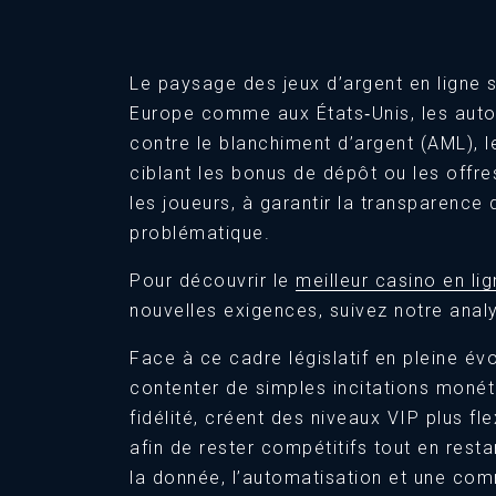
Le paysage des jeux d’argent en ligne
Europe comme aux États‑Unis, les autori
contre le blanchiment d’argent (AML), l
ciblant les bonus de dépôt ou les offre
les joueurs, à garantir la transparence 
problématique.
Pour découvrir le
meilleur casino en li
nouvelles exigences, suivez notre anal
Face à ce cadre législatif en pleine évo
contenter de simples incitations monét
fidélité, créent des niveaux VIP plus fl
afin de rester compétitifs tout en rest
la donnée, l’automatisation et une com