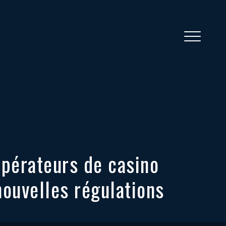
pérateurs de casino
nouvelles régulations