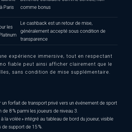
à Paris
comme bonus
Le cashback est un retour de mise,
our les
généralement accepté sous condition de
 Platinum
transparence
une expérience immersive, tout en respectant
o fiable peut ainsi afficher clairement que le
elles, sans condition de mise supplémentaire.
un forfait de transport privé vers un événement de sport
n de 8 % parmi les joueurs de niveau 3.
la volée » intégré au tableau de bord du joueur, visible
s de support de 15 %.