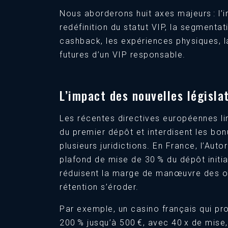
Nous aborderons huit axes majeurs : l’i
redéfinition du statut VIP, la segmenta
cashback, les expériences physiques, 
futures d’un VIP responsable.
L’impact des nouvelles législ
Les récentes directives européennes l
du premier dépôt et interdisent les bo
plusieurs juridictions. En France, l’Au
plafond de mise de 30 % du dépôt initia
réduisent la marge de manœuvre des opé
rétention s’éroder.
Par exemple, un casino français qui p
200 % jusqu’à 500 €, avec 40 x de mise,