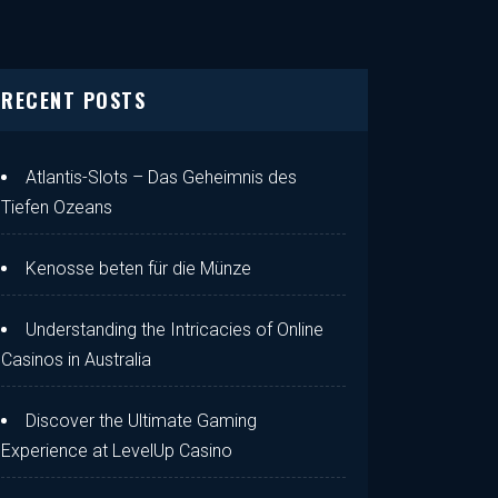
RECENT POSTS
Atlantis-Slots – Das Geheimnis des
Tiefen Ozeans
Kenosse beten für die Münze
Understanding the Intricacies of Online
Casinos in Australia
Discover the Ultimate Gaming
Experience at LevelUp Casino