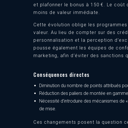
et plafonner le bonus à 150 €. Le coût 
moins de valeur immédiate.
Cette évolution oblige les programmes 
valeur. Au lieu de compter sur des créd
personnalisation et la perception d’excl
pousse également les équipes de confor
marketing, afin d’éviter des sanctions q
Conséquences directes
Diminution du nombre de points attribués p
Réduction des paliers de montée en gamme, 
Nécessité d’introduire des mécanismes de « 
de mise.
Ces changements posent la question ce