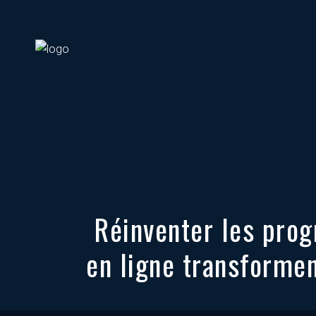
Réinventer les pro
en ligne transformen