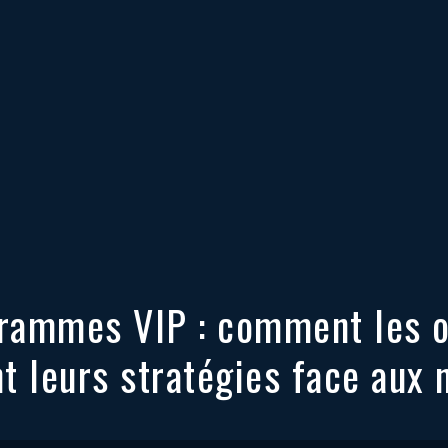
grammes VIP : comment les o
t leurs stratégies face aux 