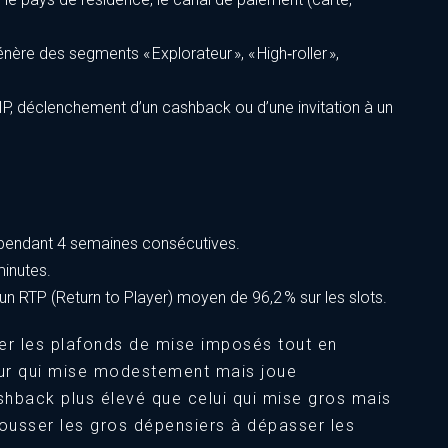
énère des segments « Explorateur », « High‑roller »,
IP, déclenchement d’un cashback ou d’une invitation à un
 pendant 4 semaines consécutives.
minutes.
 un RTP (Return to Player) moyen de 96,2 % sur les slots.
r les plafonds de mise imposés tout en
ueur qui mise modestement mais joue
hback plus élevé que celui qui mise gros mais
pousser les gros dépensiers à dépasser les