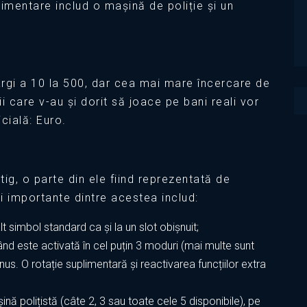
limentare includ o mașină de poliție și un
largi a 10 la 500, dar cea mai mare încercare de
 care v-au și dorit să joace pe bani reali vor
cială: Euro.
ig, o parte din ele fiind reprezentată de
i importante dintre acestea includ:
lt simbol standard ca și la un slot obișnuit;
ând este activată în cel puțin 3 moduri (mai multe sunt
onus. O rotație suplimentară și reactivarea funcțiilor extra
nă polițistă (câte 2, 3 sau toate cele 5 disponibile), pe