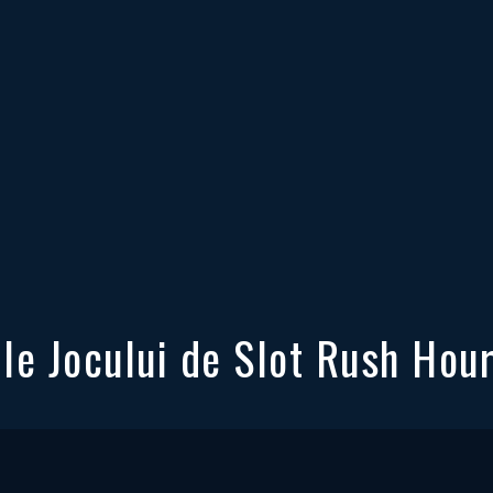
ile Jocului de Slot Rush Hou