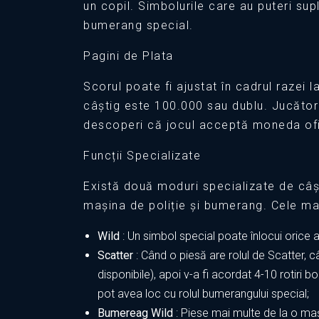
un copil. Simbolurile care au puteri sup
bumerang special.
Pagini de Plata
Scorul poate fi ajustat în cadrul razei 
câștig este 100.000 sau dublu. Jucătorii
descoperi că jocul acceptă moneda ofi
Funcții Specializate
Există două moduri specializate de câșt
mașina de poliție și bumerang. Cele ma
Wild
: Un simbol special poate înlocui orice a
Scatter
: Când o piesă are rolul de Scatter, c
disponibile), apoi v-a fi acordat 4-10 rotiri b
pot avea loc cu rolul bumerangului special;
Bumereag Wild
: Piese mai multe de la o mași