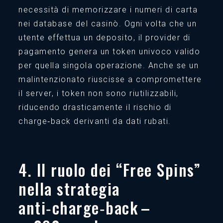
necessità di memorizzare i numeri di carta
nei database del casinò. Ogni volta che un
utente effettua un deposito, il provider di
pagamento genera un token univoco valido
per quella singola operazione. Anche se un
malintenzionato riuscisse a compromettere
il server, i token non sono riutilizzabili,
riducendo drasticamente il rischio di
charge‑back derivanti da dati rubati.
4. Il ruolo dei “Free Spins”
nella strategia
anti‑charge‑back –