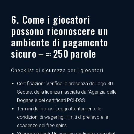
6. Come i giocatori
possono riconoscere un
ambiente di pagamento
sicuro – ≈ 250 parole
Checklist di sicurezza per i giocatori
Certificazioni: Verifica la presenza del logo 3D
Secure, della licenza rilasciata dall’Agenzia delle
Dogane e dei certificati PCI‑DSS.
Termini dei bonus: Leggi attentamente le
condizioni di wagering, i limiti di prelievo e le
scadenze dei free spins.
Supporto clienti: Un servizio dedicato, con chat