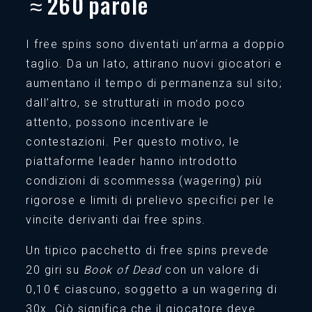
≈ 260 parole
I free spins sono diventati un’arma a doppio
taglio. Da un lato, attirano nuovi giocatori e
aumentano il tempo di permanenza sul sito;
dall’altro, se strutturati in modo poco
attento, possono incentivare le
contestazioni. Per questo motivo, le
piattaforme leader hanno introdotto
condizioni di scommessa (wagering) più
rigorose e limiti di prelievo specifici per le
vincite derivanti dai free spins.
Un tipico pacchetto di free spins prevede
20 giri su
Book of Dead
con un valore di
0,10 € ciascuno, soggetto a un wagering di
30x. Ciò significa che il giocatore deve