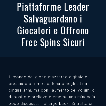
Piattaforme Leader
Salvaguardano i
Giocatori e Offrono
Free Spins Sicuri
Il mondo del gioco d’azzardo digitale è
cresciuto a ritmo sostenuto negli ultimi
cinque anni, ma con l’aumento dei volumi di
deposito e prelievo è emersa una minaccia
poco discussa: il charge‑back. Si tratta di