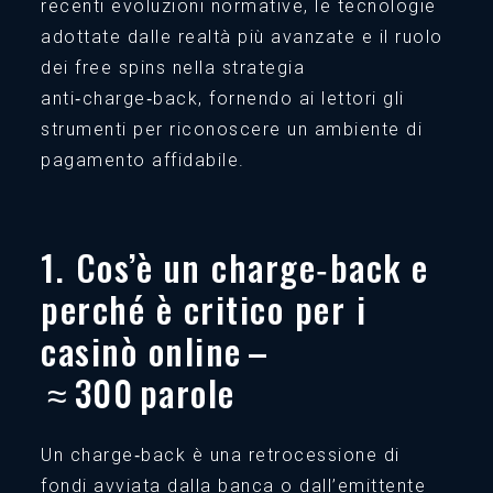
recenti evoluzioni normative, le tecnologie
adottate dalle realtà più avanzate e il ruolo
dei free spins nella strategia
anti‑charge‑back, fornendo ai lettori gli
strumenti per riconoscere un ambiente di
pagamento affidabile.
1. Cos’è un charge‑back e
perché è critico per i
casinò online –
≈ 300 parole
Un charge‑back è una retrocessione di
fondi avviata dalla banca o dall’emittente