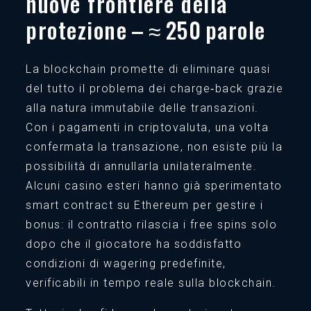
nuove frontiere della
protezione – ≈ 250 parole
La blockchain promette di eliminare quasi
del tutto il problema dei charge‑back grazie
alla natura immutabile delle transazioni.
Con i pagamenti in criptovaluta, una volta
confermata la transazione, non esiste più la
possibilità di annullarla unilateralmente.
Alcuni casino esteri hanno già sperimentato
smart contract su Ethereum per gestire i
bonus: il contratto rilascia i free spins solo
dopo che il giocatore ha soddisfatto
condizioni di wagering predefinite,
verificabili in tempo reale sulla blockchain.