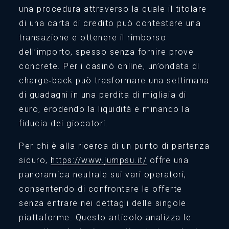
una procedura attraverso la quale il titolare
di una carta di credito può contestare una
transazione e ottenere il rimborso
dell’importo, spesso senza fornire prove
concrete. Per i casinò online, un’ondata di
charge‑back può trasformare una settimana
di guadagni in una perdita di migliaia di
euro, erodendo la liquidità e minando la
fiducia dei giocatori.
Per chi è alla ricerca di un punto di partenza
sicuro,
https://www.jumpsu.it/
offre una
panoramica neutrale sui vari operatori,
consentendo di confrontare le offerte
senza entrare nei dettagli delle singole
piattaforme. Questo articolo analizza le