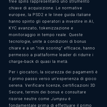
free spins rappresentano uno strumento
chiave di acquisizione. Le normative
europee, la PSD2 e le linee guida italiane
hanno spinto gli operatori a investire in AI,
KYC avanzato, tokenizzazione e
monitoraggio in tempo reale. Queste
tecnologie, unite a condizioni di bonus
chiare e a un “risk scoring” efficace, hanno
permesso a piattaforme leader di ridurre i
charge‑back di quasi la metà.
Per i giocatori, la sicurezza dei pagamenti è
il primo passo verso un’esperienza di gioco
serena. Verificare licenze, certificazioni 3D
Secure, termini dei bonus e consultare
risorse neutre come
Jumpsu
è
fondamentale prima di effettuare il primo