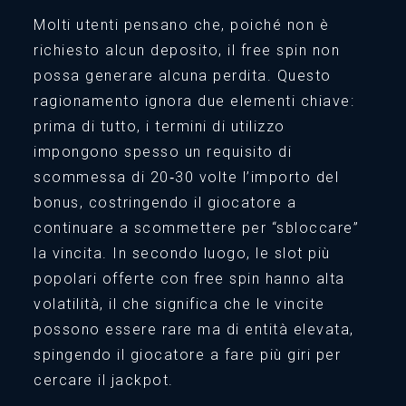
Molti utenti pensano che, poiché non è
richiesto alcun deposito, il free spin non
possa generare alcuna perdita. Questo
ragionamento ignora due elementi chiave:
prima di tutto, i termini di utilizzo
impongono spesso un requisito di
scommessa di 20‑30 volte l’importo del
bonus, costringendo il giocatore a
continuare a scommettere per “sbloccare”
la vincita. In secondo luogo, le slot più
popolari offerte con free spin hanno alta
volatilità, il che significa che le vincite
possono essere rare ma di entità elevata,
spingendo il giocatore a fare più giri per
cercare il jackpot.