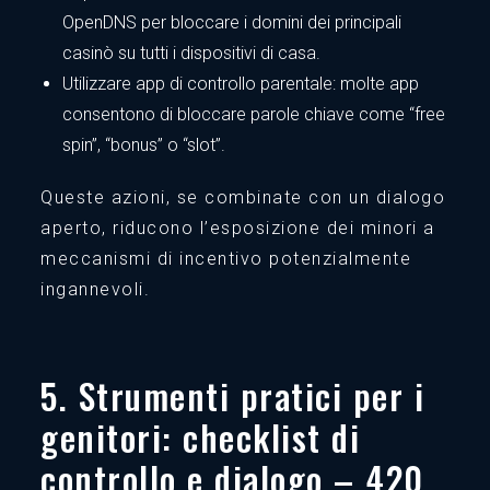
OpenDNS per bloccare i domini dei principali
casinò su tutti i dispositivi di casa.
Utilizzare app di controllo parentale: molte app
consentono di bloccare parole chiave come “free
spin”, “bonus” o “slot”.
Queste azioni, se combinate con un dialogo
aperto, riducono l’esposizione dei minori a
meccanismi di incentivo potenzialmente
ingannevoli.
5. Strumenti pratici per i
genitori: checklist di
controllo e dialogo – 420