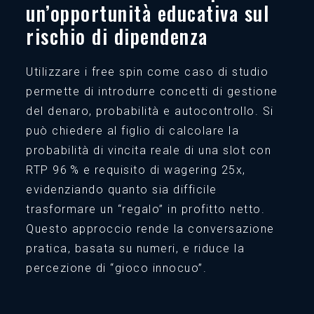
un’opportunità educativa sul
rischio di dipendenza
Utilizzare i free spin come caso di studio
permette di introdurre concetti di gestione
del denaro, probabilità e autocontrollo. Si
può chiedere al figlio di calcolare la
probabilità di vincita reale di una slot con
RTP 96 % e requisito di wagering 25x,
evidenziando quanto sia difficile
trasformare un “regalo” in profitto netto.
Questo approccio rende la conversazione
pratica, basata su numeri, e riduce la
percezione di “gioco innocuo”.