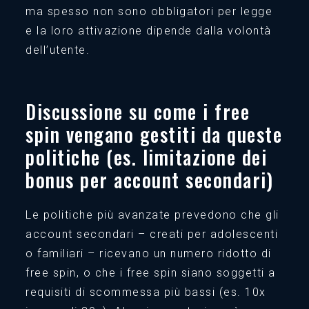
ma spesso non sono obbligatori per legge
e la loro attivazione dipende dalla volontà
dell’utente.
Discussione su come i free
spin vengano gestiti da queste
politiche (es. limitazione dei
bonus per account secondari)
Le politiche più avanzate prevedono che gli
account secondari – creati per adolescenti
o familiari – ricevano un numero ridotto di
free spin, o che i free spin siano soggetti a
requisiti di scommessa più bassi (es. 10x