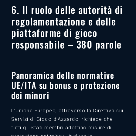
6. Il ruolo delle autorità di
regolamentazione e delle
piattaforme di gioco
responsabile – 380 parole
Panoramica delle normative
UE/ITA su bonus e protezione
dei minori
L’Unione Europea, attraverso la Direttiva sui
Servizi di Gioco d’Azzardo, richiede che
tutti gli Stati membri adottino misure di