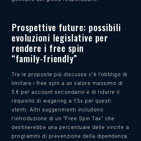
Prospettive future: possibili
evoluzioni legislative per
rendere i free spin
“family‑friendly”
Tra le proposte più discusse c’è l’obbligo di
limitare i free spin a un valore massimo di
5 € per account secondario e di ridurre il
requisito di wagering a 15x per questi
utenti. Altri suggerimenti includono
l’introduzione di un “Free Spin Tax” che
destinerebbe una percentuale delle vincite a
programmi di prevenzione della dipendenza.