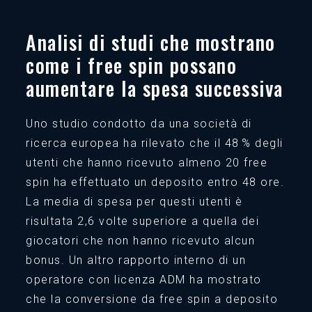
Analisi di studi che mostrano
come i free spin possano
aumentare la spesa successiva
Uno studio condotto da una società di
ricerca europea ha rilevato che il 48 % degli
utenti che hanno ricevuto almeno 20 free
spin ha effettuato un deposito entro 48 ore.
La media di spesa per questi utenti è
risultata 2,6 volte superiore a quella dei
giocatori che non hanno ricevuto alcun
bonus. Un altro rapporto interno di un
operatore con licenza ADM ha mostrato
che la conversione da free spin a deposito