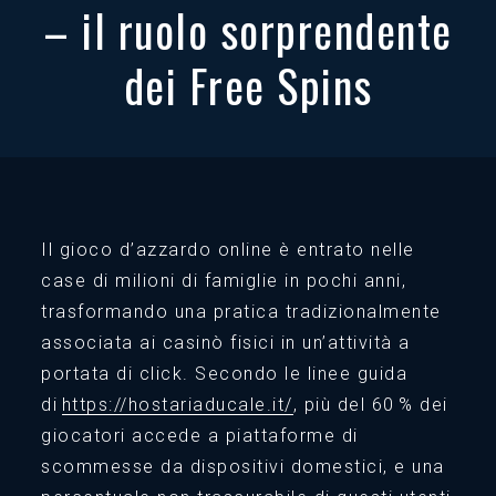
– il ruolo sorprendente
dei Free Spins
Il gioco d’azzardo online è entrato nelle
case di milioni di famiglie in pochi anni,
trasformando una pratica tradizionalmente
associata ai casinò fisici in un’attività a
portata di click. Secondo le linee guida
di
https://hostariaducale.it/
, più del 60 % dei
giocatori accede a piattaforme di
scommesse da dispositivi domestici, e una