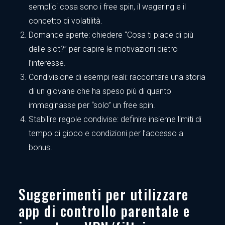
semplici cosa sono i free spin, il wagering e il
concetto di volatilità.
Domande aperte: chiedere “Cosa ti piace di più
delle slot?” per capire le motivazioni dietro
l’interesse.
Condivisione di esempi reali: raccontare una storia
di un giovane che ha speso più di quanto
immaginasse per “solo” un free spin.
Stabilire regole condivise: definire insieme limiti di
tempo di gioco e condizioni per l’accesso a
bonus.
Suggerimenti per utilizzare
app di controllo parentale e