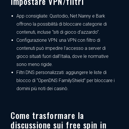
impostare VPN/filtri
App consigliate: Qustodio, Net Nanny e Bark
offrono la possibilità di bloccare categorie di
contenuti, incluse “siti di gioco d’azzardo”.
Configurazione VPN: una VPN con filtro di
contenuti può impedire l’accesso a server di
gioco situati fuori dall’Italia, dove le normative
sono meno rigide.
Filtri DNS personalizzati: aggiungere le liste di
blocco di “OpenDNS FamilyShield” per bloccare i
domini più noti dei casinò.
Come trasformare la
discussione sui free spin in