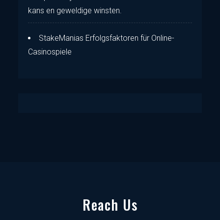
kans en geweldige winsten.
StakeManias Erfolgsfaktoren für Online-
Casinospiele
Reach Us