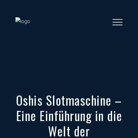
Oshis Slotmaschine –
Eine Einführung in die
Welt der