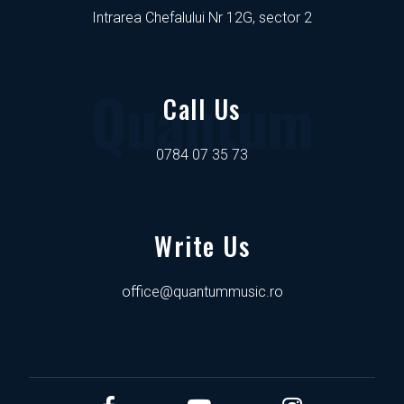
Intrarea Chefalului Nr 12G, sector 2
Quantum
Call Us
0784 07 35 73
Write Us
office@quantummusic.ro