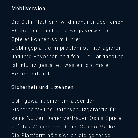
Mobilversion
Die Oshi-Plattform wird nicht nur über einen
PC sondern auch unterwegs verwendet.
Spieler können so mit ihrer
Lieblingsplattform problemlos interagieren
und ihre Favoriten abrufen. Die Handhabung
ist intuitiv gestaltet, was ein optimaler
Betrieb erlaubt.
Sicherheit und Lizenzen
Oshi gewährt einer umfassenden
Sicherheits- und Datenschutzgarantie für
seine Nutzer. Daher vertrauen Oshis Spieler
auf das Wissen der Online Casino-Marke.
Die Plattform hält sich an die geltende