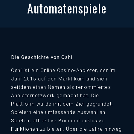
Automatenspiele
Die Geschichte von Oshi
Oshi ist ein Online Casino-Anbieter, der im
Jahr 2015 auf den Markt kam und sich
seitdem einen Namen als renommiertes
Anbieternetzwerk gemacht hat. Die
Plattform wurde mit dem Ziel gegründet,
Spielern eine umfassende Auswahl an
Spielen, attraktive Boni und exklusive
Funktionen zu bieten. Über die Jahre hinweg