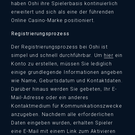
haben Oshi ihre Spielerbasis kontinuierlich
erweitert und sich als eine der führenden
Online Casino-Marke positioniert.
Registrierungsprozess
Der Registrierungsprozess bei Oshi ist
simpel und schnell durchführbar. Um
hier
ein
Konto zu erstellen, müssen Sie lediglich
einige grundlegende Informationen angeben
wie Name, Geburtsdatum und Kontaktdaten.
Darüber hinaus werden Sie gebeten, Ihr E-
Mail-Adresse oder ein anderes
Kontaktmedium für Kommunikationszwecke
anzugeben. Nachdem alle erforderlichen
Daten eingeben wurden, erhalten Spieler
eine E-Mail mit einem Link zum Aktivieren