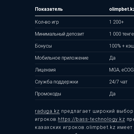
Показатель
olimpbet.k
Кол‑во игр
1 200+
Минимальный депозит
1 000 тенг
Бонусы
100% + кэ
Мобильное приложение
Да
Лицензия
MGA, eCO
Служба поддержки
24/7 чат
Промокоды
Да
raduga.kz
предлагает широкий выбор 
игроков.
https://bass-technology.kz
пре
казахских игроков.olimpbet.kz имеет