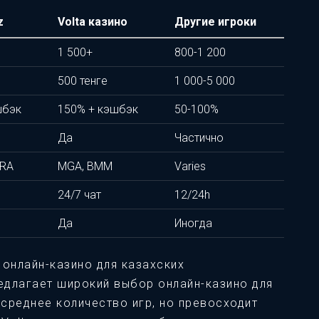
z
Volta казино
Другие игроки
1 500+
800-1 200
е
500 тенге
1 000-5 000
шбэк
150% + кэшбэк
50-100%
Да
Частично
GRA
MGA, BMM
Varies
24/7 чат
12/24h
Да
Иногда
онлайн-казино для казахских
длагает широкий выбор онлайн-казино для
 среднее количество игр, но превосходит