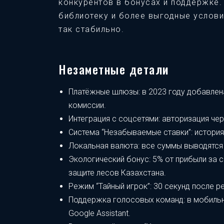
конкурентов в бонусах и поддержке.
библиотеку и более выгодные услови
так стабильно.
Незаметные детали
Платёжные шлюзы: в 2023 году добавлена
комиссии.
Интеграция с соцсетями: авторизация че
Система “Незабываемые ставки”: история
Локальная валюта: все суммы выводятся 
Экологический бонус: 5% от прибыли за 
защите лесов Казахстана.
Режим “Тайный игрок”: 30 секунд после 
Поддержка голосовых команд: в мобильно
Google Assistant.