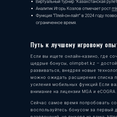
Виртуальный турнир “Казахстанская рулет
Аналитик Игорь Козлов отмечает рост
ml
Функция “Плей‑он‑лайт” в 2024 году позво
ограниченное время.
Путь к лучшему игровому опы
Если вы ищете онлайн‑казино, где со
щедрые бонусы, olimpbet.kz – дост
развиваться, внедряя новые техноло
можно ожидать расширения списка п
усиления мобильных функций.Если ва
внимание на лицензии MGA и eCOGRA.
Сейчас самое время попробовать со
воспользуйтесь бонусом за первый д
развлечений, не выходя из дома:
http