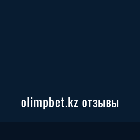
olimpbet.kz отзывы