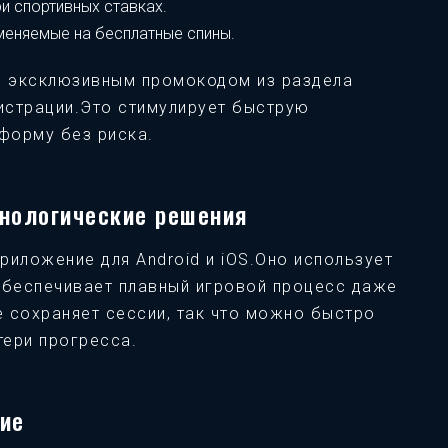
и спортивных ставках.
бменяемые на бесплатные спины.
я эксклюзивным промокодом из раздела
гистрации.Это стимулирует быструю
тформу без риска.
хнологические решения
риложение для Android и iOS.Оно использует
обеспечивает плавный игровой процесс даже
 сохраняет сессии, так что можно быстро
тери прогресса.
ие