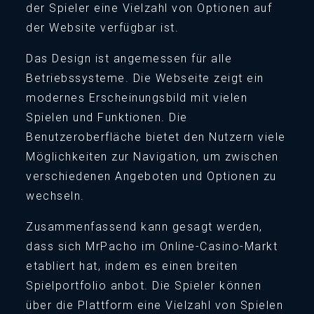
der Spieler eine Vielzahl von Optionen auf
der Website verfügbar ist.
Das Design ist angemessen für alle
Betriebssysteme. Die Webseite zeigt ein
modernes Erscheinungsbild mit vielen
Spielen und Funktionen. Die
Benutzeroberfläche bietet den Nutzern viele
Möglichkeiten zur Navigation, um zwischen
verschiedenen Angeboten und Optionen zu
wechseln.
Zusammenfassend kann gesagt werden,
dass sich MrPacho im Online-Casino-Markt
etabliert hat, indem es einen breiten
Spielportfolio anbot. Die Spieler können
über die Plattform eine Vielzahl von Spielen