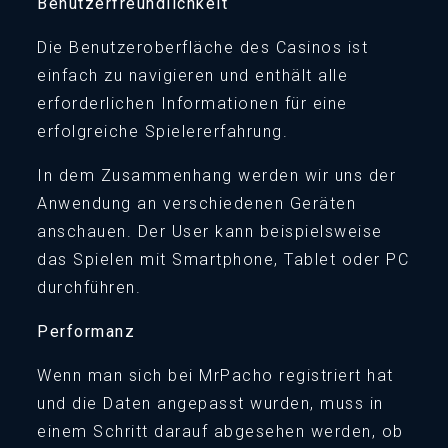
Benutzerfreundlichkeit
Die Benutzeroberfläche des Casinos ist
einfach zu navigieren und enthält alle
erforderlichen Informationen für eine
erfolgreiche Spielererfahrung.
In dem Zusammenhang werden wir uns der
Anwendung an verschiedenen Geräten
anschauen. Der User kann beispielsweise
das Spielen mit Smartphone, Tablet oder PC
durchführen.
Performanz
Wenn man sich bei MrPacho registriert hat
und die Daten angepasst wurden, muss in
einem Schritt darauf abgesehen werden, ob