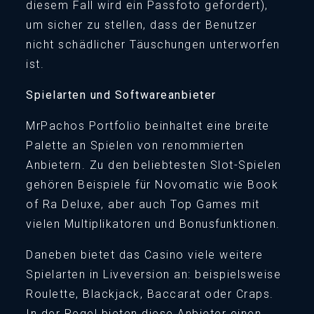
diesem Fall wird ein Passfoto gefordert),
um sicher zu stellen, dass der Benutzer
nicht schädlicher Täuschungen unterworfen
ist.
Spielarten und Softwareanbieter
MrPachos Portfolio beinhaltet eine breite
Palette an Spielen von renommierten
Anbietern. Zu den beliebtesten Slot-Spielen
gehören Beispiele für Novomatic wie Book
of Ra Deluxe, aber auch Top Games mit
vielen Multiplikatoren und Bonusfunktionen.
Daneben bietet das Casino viele weitere
Spielarten in Liveversion an: beispielsweise
Roulette, Blackjack, Baccarat oder Craps.
In der Regel bieten diese Anbieter einen