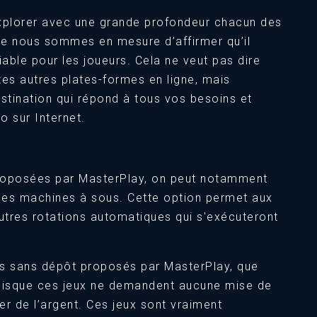
explorer avec une grande profondeur chacun des
ue nous sommes en mesure d’affirmer qu’il
iable pour les joueurs. Cela ne veut pas dire
tes autres plates-formes en ligne, mais
estination qui répond à tous vos besoins et
o sur Internet.
proposées par MasterPlay, on peut notamment
r les machines à sous. Cette option permet aux
autres rotations automatiques qui s'exécuteront
us sans dépôt proposés par MasterPlay, que
isque ces jeux ne demandent aucune mise de
r de l’argent. Ces jeux sont vraiment