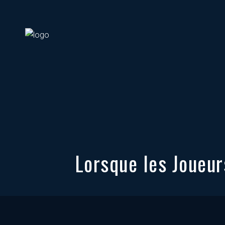
Lorsque les Joueur