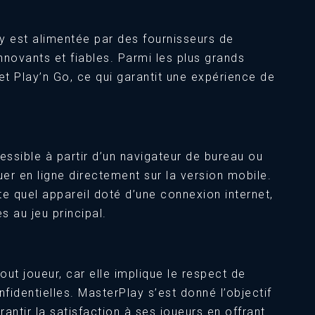
y est alimentée par des fournisseurs de
innovants et fiables. Parmi les plus grands
 Play’n Go, ce qui garantit une expérience de
essible à partir d’un navigateur de bureau ou
uer en ligne directement sur la version mobile.
e quel appareil doté d’une connexion internet,
es au jeu principal.
out joueur, car elle implique le respect de
fidentielles. MasterPlay s’est donné l’objectif
rantir la satisfaction à ses joueurs en offrant