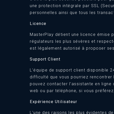
une protection intégrale par SSL (Secu
personnelles ainsi que tous les transac
Licence
MasterPlay détient une licence émise pa
régulateurs les plus sévères et respecté
est légalement autorisé à proposer ses 
Support Client
L’équipe de support client disponible 
difficulté que vous pourriez rencontre
pouvez contacter l’assistante en ligne
web ou par téléphone, si vous préférez
Expérience Utilisateur
L’une des raisons les plus évidentes 