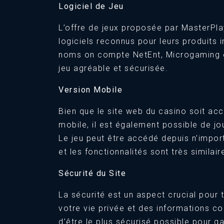
Logiciel de Jeu
L’offre de jeux proposée par MasterPla
logiciels reconnus pour leurs produits 
noms on compte NetEnt, Microgaming et
jeu agréable et sécurisée.
Version Mobile
Bien que le site web du casino soit acc
mobile, il est également possible de jo
Le jeu peut être accédé depuis n’import
et les fonctionnalités sont très similair
Sécurité du Site
La sécurité est un aspect crucial pour t
votre vie privée et des informations con
d’être le plus sécurisé possible pour ga