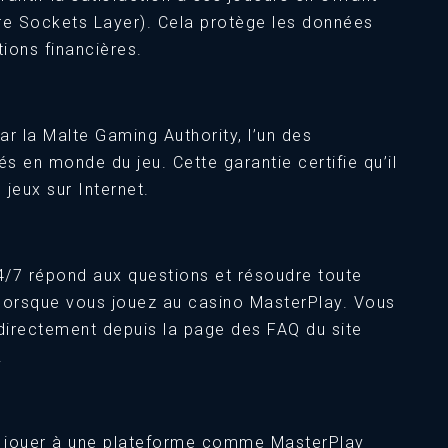
re Sockets Layer). Cela protège les données
tions financières.
r la Malte Gaming Authority, l’un des
s en monde du jeu. Cette garantie certifie qu’il
jeux sur Internet.
24/7 répond aux questions et résoudre toute
r lorsque vous jouez au casino MasterPlay. Vous
 directement depuis la page des FAQ du site
.
de jouer à une plateforme comme MasterPlay